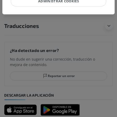
ADMINISTRAR COOKIES
Traducciones
¿Ha detectado un error?
No dude en sugerir una corrección, traducción o
mejora de contenido.
Reportar un error
DESCARGAR LA APLICACIÓN