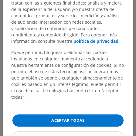
tratan con las siguientes finalidades: análisis y mejora
de la experiencia del usuario y/o nuestra oferta de
contenidos, productos y servicios, medición y análisis
de audiencia, interacción con redes sociales,
visualización de contenidos personalizados,
rendimiento y contenido dirigido. Para obtener más
información, consulte nuestra
política de privacidad
.
Puede permitir, bloquear o eliminar las cookies
instaladas en cualquier momento accediendo a
Jerarquía anatómica
nuestra herramienta de configuración de cookies. Si no
permite el uso de estas tecnologías, consideraremos
que también se opone a cualquier almacenamiento de
cookies basado en un interés legítimo. Puede permitir
Anatomía veterinaria
el uso de estas tecnologías haciendo clic en "aceptar
Integumento común
>
Unguícula, úngula
>
todas".
Cuña de la úngula
>
Cuña córnea
>
Surco cuneal central
ACEPTAR TODAS
Estructuras subyacentes:
No hay estructuras
subyacentes correspondientes para esta parte
anatómica