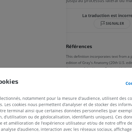
jusqu'au processus latéral du ma
La traduction est incorre
SIGNALER
Références
This definition incorporates text from a
edition of Gray's Anatomy (20th U.S. edit
Anatomy of the Human Body, published 
http://www.bartleby.com/107/).
ookies
Con
Galerie
électionnés, notamment pour la mesure d'audience, utilisent des c
s. Les cookies nous permettent d’analyser et de stocker des informa
otre terminal ainsi que certaines données personnelles (par exemple
 d’utilisation ou de géolocalisation, identifiants uniques). Ces don
se et amélioration de l’expérience utilisateur et/ou de notre offre 
eux
 analyse d’audience, interaction avec les réseaux sociaux, affichag