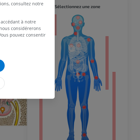
ions, consultez notre
CORPS 
Sélectionnez une zone
eur
 accédant à notre
, nous considérerons
 Vous pouvez consentir
 du membre
 inférieur