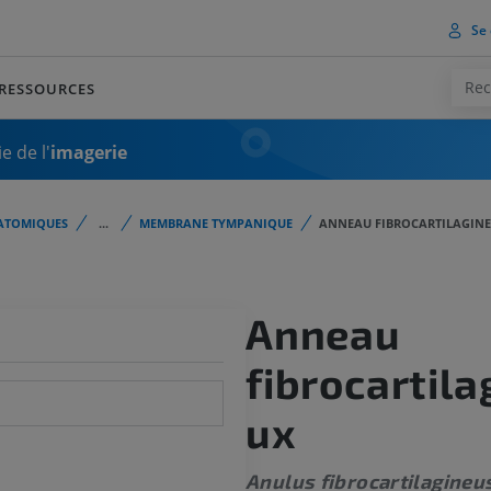
Se 
RESSOURCES
e de l'
imagerie
ATOMIQUES
...
MEMBRANE TYMPANIQUE
ANNEAU FIBROCARTILAGIN
Anneau
fibrocartila
ux
Anulus fibrocartilagineu