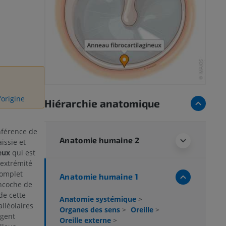
’origine
Hiérarchie anatomique
nférence de
Anatomie humaine 2
issie et
eux
qui est
'extrémité
complet
Anatomie humaine 1
ncoche de
de cette
Anatomie systémique
>
lléolaires
Organes des sens
>
Oreille
>
ngent
Oreille externe
>