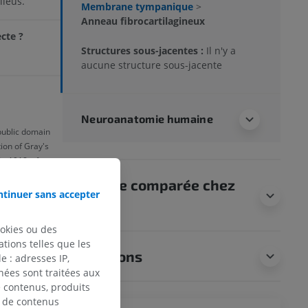
lleus.
Membrane tympanique
>
Anneau fibrocartilagineux
cte ?
Structures sous-jacentes :
Il n'y a
aucune structure sous-jacente
Neuroanatomie humaine
 public domain
ion of Gray's
in 1918 – from
Anatomie comparée chez
tinuer sans accepter
l’animal
ookies ou des
tions telles que les
Traductions
 : adresses IP,
nées sont traitées aux
de contenus, produits
e de contenus