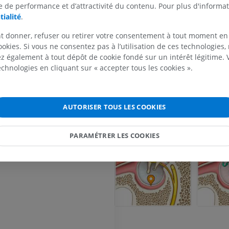
rieur de la membrane tympanique
 de performance et d’attractivité du contenu. Pour plus d'informat
MEMBRE SUPÉRIEUR
MEMBRE INFÉRIEUR
tialité
.
ieur de la membrane tympanique
ieur de la membrane tympanique
IRM du membre supérieur
Membre inféri
t donner, refuser ou retirer votre consentement à tout moment en
IRM
Illustrations
ookies. Si vous ne consentez pas à l’utilisation de ces technologies
rieur de la membrane tympanique
PREMIUM
PREMIUM
 également à tout dépôt de cookie fondé sur un intérêt légitime.
technologies en cliquant sur « accepter tous les cookies ».
IRM de l'épaule
Radiographies
IRM
inférieur
cule gustatif; Bourgeon gustatif
Radiographies
PREMIUM
AUTORISER TOUS LES COOKIES
GRATUIT
IRM du poignet
PARAMÉTRER LES COOKIES
IRM
IRM du membre
IRM
PREMIUM
PREMIUM
IRM du coude
IRM
IRM de hanche
IRM
PREMIUM
PREMIUM
IRM de la main