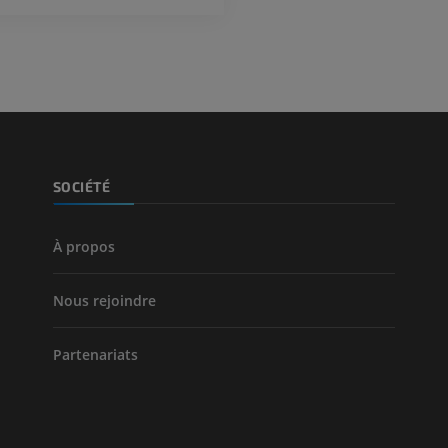
PREMIUM
PREMIUM
Jambe (artères 
TDM
GRATUIT
Artériographi
SOCIÉTÉ
inférieurs
Angiographie
GRATUIT
À propos
Nous rejoindre
Partenariats