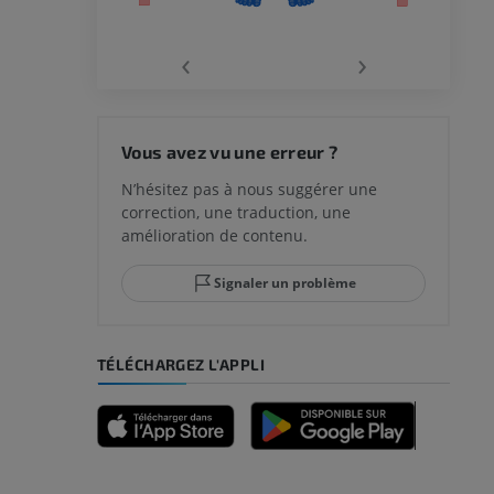
‹
›
 du genou
Vous avez vu une erreur ?
N’hésitez pas à nous suggérer une
correction, une traduction, une
lle et de
amélioration de contenu.
Signaler un problème
-pied
TÉLÉCHARGEZ L'APPLI
des membres