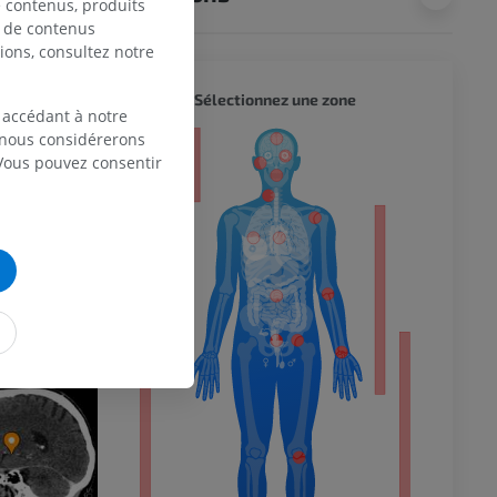
de contenus, produits
e de contenus
ions, consultez notre
CORPS 
Sélectionnez une zone
 accédant à notre
, nous considérerons
eur
 Vous pouvez consentir
 du membre
 inférieur