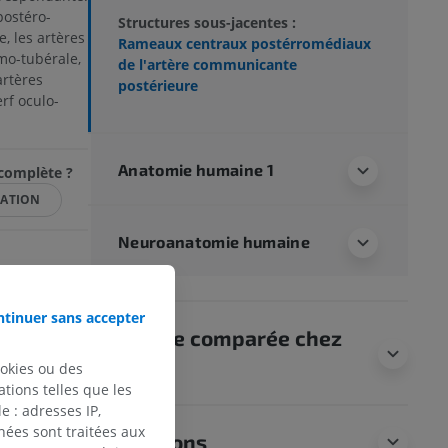
postéro-
Structures sous-jacentes :
, les artères
Rameaux centraux postérromédiaux
mo-tubérale,
de l'artère communicante
artères
postérieure
rf oculo-
Anatomie humaine 1
ncomplète ?
CATION
Neuroanatomie humaine
e Médecine –
tinuer sans accepter
mie-medecine.fr/
Anatomie comparée chez
l’animal
ookies ou des
tions telles que les
 : adresses IP,
nées sont traitées aux
Traductions