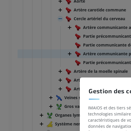
Aorte
Artère carotide commune
Cercle artériel du cerveau
Artère communicante a
Partie précommunicante 
Partie communicante de 
Artère communicante p
Partie précommunicante
Artère de la moelle spinale
Artère subclavière
Artère fémorale
Gestion des c
Veines systémiques
Gros vaisseaux lymphatiques
IMAIOS et des tiers s
technologies similaire
Organes lymphoïdes
caractéristiques de v
Système nerveux
données de navigation,