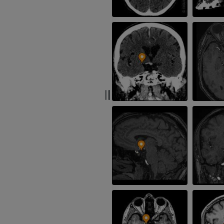
IRM
PREMIUM
PREMIUM
IRM de la main
IRM
IRM du genou
IRM
PREMIUM
PREMIUM
Radiographies du membre
supérieur
Arthroscanner
Radiographies
Arthroscanner
PREMIUM
PREMIUM
Membre supérieur
IRM de la chevi
Illustrations
l'arrière-pied
IRM
PREMIUM
PREMIUM
Artériographie du membre
supérieur
IRM de l’avant
Angiographie
IRM
GRATUIT
PREMIUM