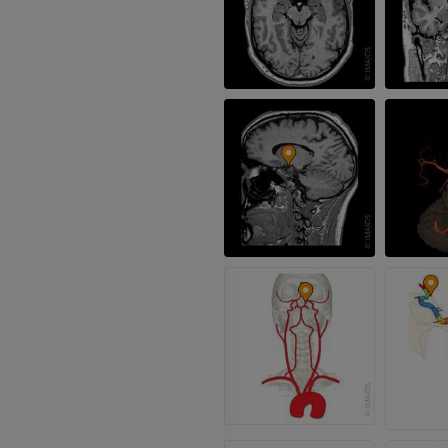
Visible human project
Angioscanner 
Photographies
inférieurs
TDM
PREMIUM
PREMIUM
Jambe (artères 
TDM
GRATUIT
Artériographi
inférieurs
Angiographie
GRATUIT