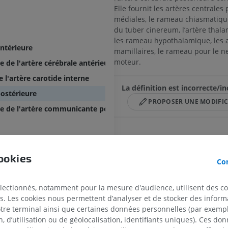
Elle fournit les artères centrales 
médiales, le rameau chiasmatique
du tuber cinereum, l’artère thala
les rameau hypothalamique, les 
ntérieure
mamillaires, le rameau pour le ne
moteur.
de l'artère cérébrale antérieure
l'artère carotide interne
La définition est incorrecte/i
ostérieure
PROPOSER UNE MODIFI
 de l'artère communicante postérieure
Références
ookies
Dictionnaire de l’Académie Nationale d
Con
édition 2015 - http://dictionnaire.acade
électionnés, notamment pour la mesure d'audience, utilisent des c
s. Les cookies nous permettent d’analyser et de stocker des informa
Galerie
otre terminal ainsi que certaines données personnelles (par exemple
 d’utilisation ou de géolocalisation, identifiants uniques). Ces don