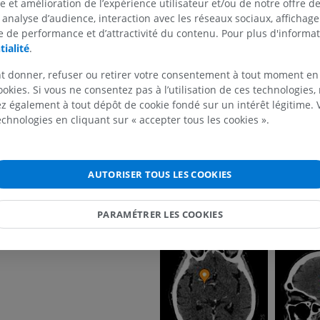
se et amélioration de l’expérience utilisateur et/ou de notre offre 
 analyse d’audience, interaction avec les réseaux sociaux, affichag
 de performance et d’attractivité du contenu. Pour plus d'informat
tialité
.
MEMBRE SUPÉRIEUR
MEMBRE INFÉRIEUR
t donner, refuser ou retirer votre consentement à tout moment en
ookies. Si vous ne consentez pas à l’utilisation de ces technologies
IRM du membre supérieur
Membre inféri
 également à tout dépôt de cookie fondé sur un intérêt légitime.
IRM
Illustrations
technologies en cliquant sur « accepter tous les cookies ».
PREMIUM
PREMIUM
IRM de l'épaule
Radiographies
AUTORISER TOUS LES COOKIES
IRM
inférieur
Radiographies
PREMIUM
GRATUIT
PARAMÉTRER LES COOKIES
IRM du poignet
IRM
IRM du membre
IRM
PREMIUM
PREMIUM
IRM du coude
IRM
IRM de hanche