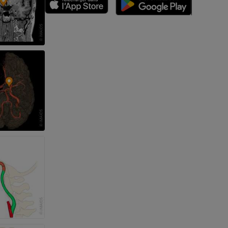
des membres
et os)
e des membres