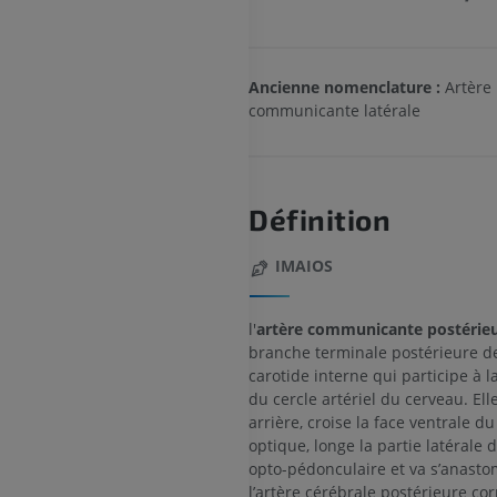
Ancienne nomenclature :
Artère
communicante latérale
Définition
IMAIOS
l'
artère communicante postérie
branche terminale postérieure de
carotide interne qui participe à l
du cercle artériel du cerveau. Ell
arrière, croise la face ventrale du
optique, longe la partie latérale 
opto-pédonculaire et va s’anasto
l’artère cérébrale postérieure co