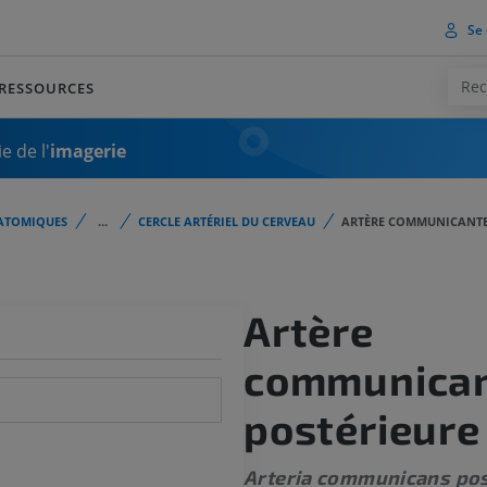
Se 
RESSOURCES
e de l'
imagerie
ATOMIQUES
...
CERCLE ARTÉRIEL DU CERVEAU
ARTÈRE COMMUNICANTE
Artère
communica
postérieure
Arteria communicans pos