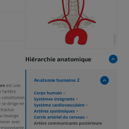
Hiérarchie anatomique
Anatomie humaine 2
ure
est une
 l’artère
Corps humain
>
a constitution
Systèmes intégrants
>
e se dirige en
Système cardiovasculaire
>
 tractus
Artères systémiques
>
du losange
Cercle artériel du cerveau
>
moser avec
Artère communicante postérieure
rrespondante.