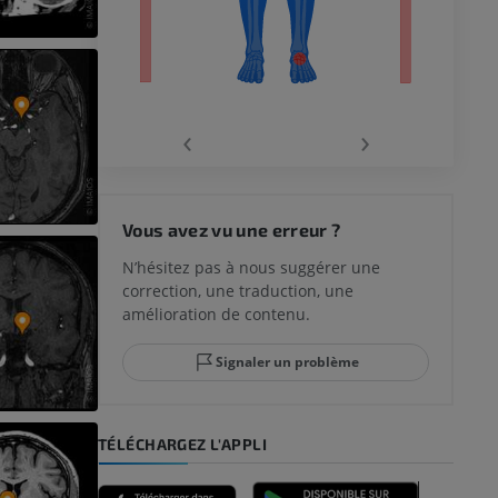
‹
›
 du genou
Vous avez vu une erreur ?
N’hésitez pas à nous suggérer une
correction, une traduction, une
lle et de
amélioration de contenu.
Signaler un problème
-pied
TÉLÉCHARGEZ L'APPLI