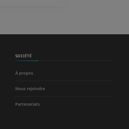
TDM
PREMIUM
PREMIUM
Jambe (artères 
TDM
GRATUIT
Artériographi
SOCIÉTÉ
inférieurs
Angiographie
GRATUIT
À propos
Nous rejoindre
Partenariats