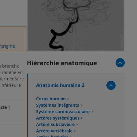
’origine
Hiérarchie anatomique
a branche
e ramifie en
ntermédiaire
Anatomie humaine 2
 inférieure
Corps humain
>
Systèmes intégrants
>
cte ?
Système cardiovasculaire
>
Artères systémiques
>
Artère subclavière
>
Artère vertébrale
>