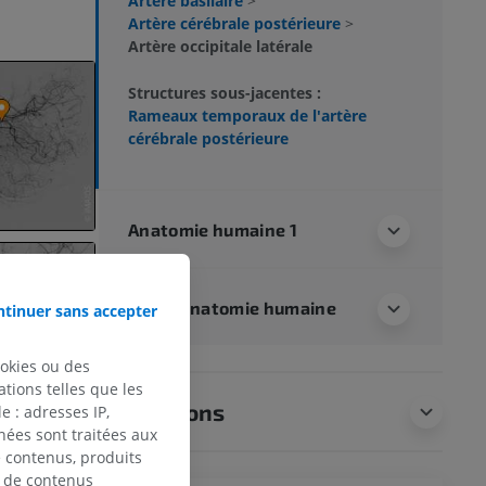
Artère basilaire
>
Artère cérébrale postérieure
>
Artère occipitale latérale
Structures sous-jacentes :
Rameaux temporaux de l'artère
cérébrale postérieure
Anatomie humaine 1
Neuroanatomie humaine
tinuer sans accepter
ookies ou des
tions telles que les
Traductions
 : adresses IP,
nées sont traitées aux
de contenus, produits
e de contenus