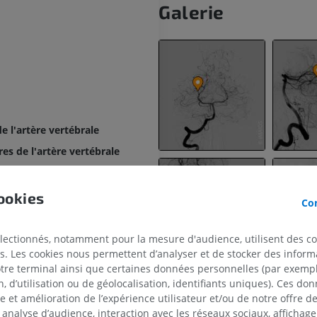
Galerie
 l'artère vertébrale
s de l'artère vertébrale
e l'artère vertébrale
 postérieure et inférieure
ookies
Con
spinale de l'artère vertébrale
s médiaux de l'artère vertébrale
électionnés, notamment pour la mesure d'audience, utilisent des c
s. Les cookies nous permettent d’analyser et de stocker des informa
s latéraux de l'artère vertébrale
otre terminal ainsi que certaines données personnelles (par exemple
 d’utilisation ou de géolocalisation, identifiants uniques). Ces don
se et amélioration de l’expérience utilisateur et/ou de notre offre 
rtères vertébrales
 analyse d’audience, interaction avec les réseaux sociaux, affichag