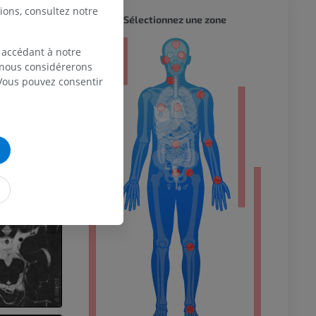
ions, consultez notre
CORPS 
Sélectionnez une zone
 accédant à notre
eur
, nous considérerons
 Vous pouvez consentir
 du membre
 inférieur