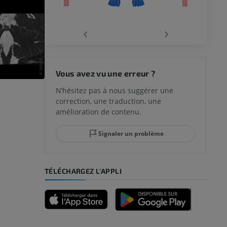
‹
›
 du genou
Vous avez vu une erreur ?
N’hésitez pas à nous suggérer une
correction, une traduction, une
lle et de
amélioration de contenu.
Signaler un problème
-pied
TÉLÉCHARGEZ L'APPLI
des membres