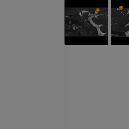
IRM de la main
IRM
IRM du genou
IRM
PREMIUM
PREMIUM
Radiographies du membre
supérieur
Arthroscanner
Radiographies
Arthroscanner
PREMIUM
PREMIUM
Membre supérieur
IRM de la chevi
Illustrations
l'arrière-pied
IRM
PREMIUM
PREMIUM
Artériographie du membre
supérieur
IRM de l’avant
Angiographie
IRM
GRATUIT
PREMIUM
Visible human project
Angioscanner 
Photographies
inférieurs