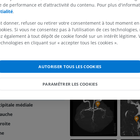
leuse antérieure et inférieure
 de performance et d’attractivité du contenu. Pour plus d'informat
MEMBRE SUPÉRIEUR
MEMBRE INFÉRIEUR
s de l'artère basilaire
tialité
.
céphaliques de l'artère basilaire
t donner, refuser ou retirer votre consentement à tout moment en
IRM du membre supérieur
Membre inféri
IRM
Illustrations
ookies. Si vous ne consentez pas à l’utilisation de ces technologies
leuse supérieure
 également à tout dépôt de cookie fondé sur un intérêt légitime.
PREMIUM
PREMIUM
 tronc basilaire
technologies en cliquant sur « accepter tous les cookies ».
le postérieure
IRM de l'épaule
Radiographies
entrales postéromédiales
IRM
inférieur
Radiographies
PREMIUM
AUTORISER TOUS LES COOKIES
ntrales postérolatérales
GRATUIT
horoïdiens de l'artère cérébrale postérieure
IRM du poignet
PARAMÉTRER LES COOKIES
iéto-occipitale
IRM
IRM du membre
IRM
ipitale latérale
PREMIUM
PREMIUM
cipitale médiale
IRM du coude
gauche
IRM
IRM de hanche
IRM
roite
PREMIUM
PREMIUM
ne