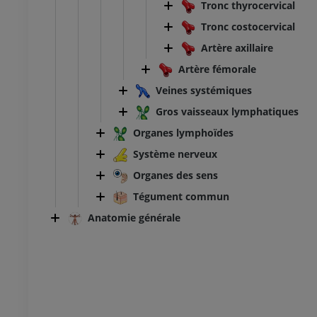
Tronc thyrocervical
 inférieur
Membre inférieur
Tronc costocervical
ations
Illustrations
UM
PREMIUM
Artère axillaire
Artère fémorale
TDM de la cheville et du pied
Veines systémiques
TDM
Gros vaisseaux lymphatiques
PREMIUM
Organes lymphoïdes
Système nerveux
Organes des sens
Tégument commun
Anatomie générale