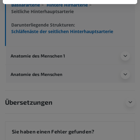
Basilararterie
>
Hintere Hirnarterie
>
Seitliche Hinterhauptsarterie
Darunterliegende Strukturen:
Schläfenäste der seitlichen Hinterhauptsarterie
Anatomie des Menschen 1
Anatomie des Menschen
Übersetzungen
Sie haben einen Fehler gefunden?