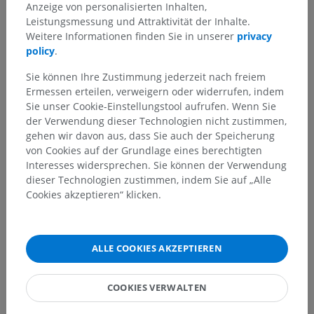
Anzeige von personalisierten Inhalten,
Leistungsmessung und Attraktivität der Inhalte.
Weitere Informationen finden Sie in unserer
privacy
policy
.
Sie können Ihre Zustimmung jederzeit nach freiem
Ermessen erteilen, verweigern oder widerrufen, indem
Sie unser Cookie-Einstellungstool aufrufen. Wenn Sie
der Verwendung dieser Technologien nicht zustimmen,
gehen wir davon aus, dass Sie auch der Speicherung
von Cookies auf der Grundlage eines berechtigten
Interesses widersprechen. Sie können der Verwendung
dieser Technologien zustimmen, indem Sie auf „Alle
Cookies akzeptieren“ klicken.
Anatomische Hierarchie
ALLE COOKIES AKZEPTIEREN
Anatomie des Menschen 2
Menschlicher Körper
>
Integrierende Systeme
>
COOKIES VERWALTEN
Herz-Kreislauf-System
>
Systemische Arterien
>
Schlüsselbeinarterie
>
Wirbelarterie
>