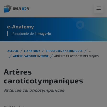
e-Anatomy
L'anatomie de l'
imagerie
ACCUEIL
E-ANATOMY
STRUCTURES ANATOMIQUES
...
ARTÈRE CAROTIDE INTERNE
ARTÈRES CAROTICOTYMPANIQUES
Artères
caroticotympaniques
Arteriae caroticotympanicae