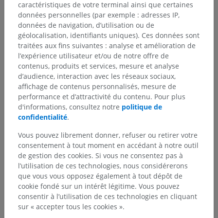
caractéristiques de votre terminal ainsi que certaines
sous-jacente
données personnelles (par exemple : adresses IP,
données de navigation, d’utilisation ou de
géolocalisation, identifiants uniques). Ces données sont
Anatomie humaine 1
traitées aux fins suivantes : analyse et amélioration de
l’expérience utilisateur et/ou de notre offre de
contenus, produits et services, mesure et analyse
Neuroanatomie humaine
d’audience, interaction avec les réseaux sociaux,
affichage de contenus personnalisés, mesure de
performance et d’attractivité du contenu. Pour plus
d'informations, consultez notre
politique de
Traductions
confidentialité
.
Vous pouvez librement donner, refuser ou retirer votre
consentement à tout moment en accédant à notre outil
de gestion des cookies. Si vous ne consentez pas à
Vous avez vu une erreur ?
l’utilisation de ces technologies, nous considérerons
N’hésitez pas à nous suggérer une correction, une
que vous vous opposez également à tout dépôt de
traduction, une amélioration de contenu.
cookie fondé sur un intérêt légitime. Vous pouvez
consentir à l’utilisation de ces technologies en cliquant
Signaler un problème
sur « accepter tous les cookies ».