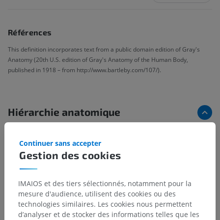
Références
This definition incorporates text from a public domain edition of Gray's
Anatomy (20th U.S. edition of Gray's Anatomy of the Human Body,
published in 1918 – from http://www.bartleby.com/107/).
Hiérarchie anatomique
Continuer sans accepter
Anatomie humaine 2
Gestion des cookies
Corps humain
>
Systèmes intégrants
>
Système cardiovasculaire
>
Artères systémiques
>
IMAIOS et des tiers sélectionnés, notamment pour la
Artère carotide commune
>
Artère carotide interne
>
mesure d'audience, utilisent des cookies ou des
Artères caroticotympaniques
technologies similaires. Les cookies nous permettent
d’analyser et de stocker des informations telles que les
Structures sous-jacentes :
Il n'y a aucune structure