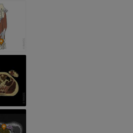
et os)
e des membres