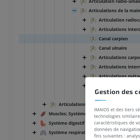
Articulation radio-ulnai
Articulations de la mai
Articulation radio
Articulations inter
Canal carpien
Canal ulnaire
Articulations car
Articulations inte
Articulations mét
Articulations inte
Gestion des c
Articulation inter
Articulations du membre inférieur
IMAIOS et des tiers s
Muscles; Système musculaire
technologies similaire
caractéristiques de v
Système digestif
données de navigation,
Système respiratoire
fins suivantes : analy