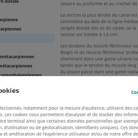
re distale
ulnaire au pisiforme et au crochet d
n
La section la plus étroite du canal est
carpienne
centimètre au-delà de la ligne média
rangée distale des os du carpe, où la
carpiennes
section est limitée à 1,6 cm².
Les tendons du muscle fléchisseur sup
doigts et du muscle fléchisseur profo
pométacarpiennes
cheminent dans une gaine ulnaire 
tandis que le tendon du muscle long 
rmétacarpiennes
du pouce passe dans une gaine radial
acarpophalangiennes
Le mésotendon partagé par ces tendo
rphalangiennes de la main
aux parois radiale et palmaire du can
ookies
Con
phalangienne
Au total, neuf tendons fléchisseurs tr
canal carpien :
électionnés, notamment pour la mesure d'audience, utilisent des c
le muscle fléchisseur profond des d
s. Les cookies nous permettent d’analyser et de stocker des informa
tendons)
otre terminal ainsi que certaines données personnelles (par exemple
 d’utilisation ou de géolocalisation, identifiants uniques). Ces don
le muscle fléchisseur superficiel de
se et amélioration de l’expérience utilisateur et/ou de notre offre 
(quatre tendons)