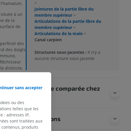
>
e l'hamatum.
Jointures de la partie libre du
 située à un
membre supérieur
>
ne de la
Articulations de la partie libre du
 surface de
membre supérieur
>
Articulations de la main
>
Canal carpien
erficiel des
nd des doigts
Structures sous-jacentes :
Il n'y a
commune,
aucune structure sous-jacente
fléchisseur
e distincte.
ns s'attache
al carpien.
Anatomie comparée chez
tinuer sans accepter
aversent le
l’animal
ookies ou des
oigts (quatre
tions telles que les
 : adresses IP,
Traductions
nées sont traitées aux
s doigts
de contenus, produits