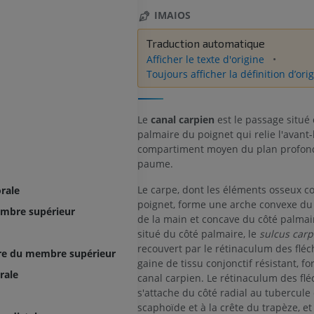
IMAIOS
Traduction automatique
Afficher le texte d'origine
Toujours afficher la définition d’ori
Le
canal carpien
est le passage situé 
palmaire du poignet qui relie l'avant
compartiment moyen du plan profond
paume.
Le carpe, dont les éléments osseux co
orale
poignet, forme une arche convexe du 
membre supérieur
de la main et concave du côté palmair
situé du côté palmaire, le
sulcus carp
recouvert par le rétinaculum des fléc
ibre du membre supérieur
gaine de tissu conjonctif résistant, fo
rale
canal carpien. Le rétinaculum des flé
s'attache du côté radial au tubercule
scaphoïde et à la crête du trapèze, et