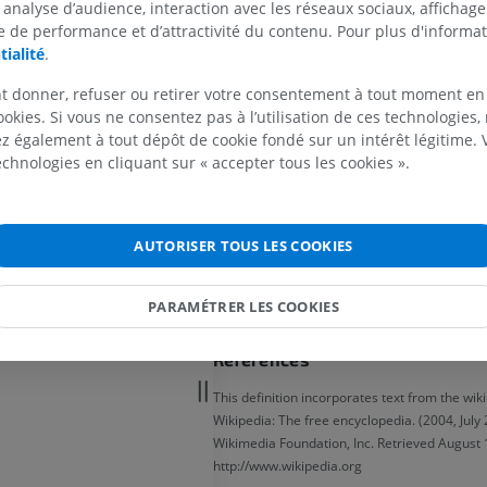
 analyse d’audience, interaction avec les réseaux sociaux, affichag
le muscle long fléchisseur du pouc
 de performance et d’attractivité du contenu. Pour plus d'informat
tialité
.
MEMBRE SUPÉRIEUR
MEMBRE INFÉRIEUR
Un seul nerf traverse le canal : le ne
situé entre les tendons du muscle flé
t donner, refuser ou retirer votre consentement à tout moment en
profond des doigts et du muscle fléc
IRM du membre supérieur
Membre inféri
ookies. Si vous ne consentez pas à l’utilisation de ces technologies
superficiel des doigts.
IRM
Illustrations
 également à tout dépôt de cookie fondé sur un intérêt légitime.
PREMIUM
PREMIUM
technologies en cliquant sur « accepter tous les cookies ».
En superficie du canal carpien et du
des fléchisseurs, l'artère ulnaire et le
IRM de l'épaule
Radiographies
cheminent dans le canal ulnaire.
IRM
inférieur
AUTORISER TOUS LES COOKIES
Radiographies
PREMIUM
La traduction est incorrecte ?
GRATUIT
PARAMÉTRER LES COOKIES
IRM du poignet
IRM
IRM du membre
IRM
Références
PREMIUM
PREMIUM
This definition incorporates text from the wik
IRM du coude
Wikipedia: The free encyclopedia. (2004, July 2
IRM
IRM de hanche
Wikimedia Foundation, Inc. Retrieved August 
IRM
PREMIUM
http://www.wikipedia.org
PREMIUM