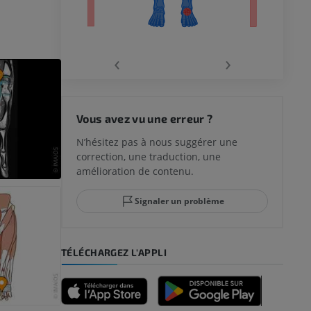
‹
›
 du genou
Vous avez vu une erreur ?
N’hésitez pas à nous suggérer une
correction, une traduction, une
lle et de
amélioration de contenu.
Signaler un problème
-pied
TÉLÉCHARGEZ L'APPLI
des membres