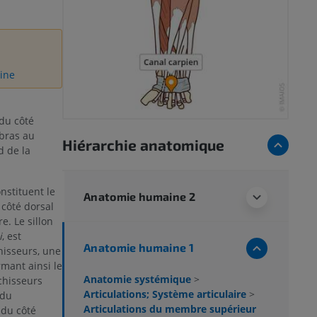
gine
du côté
-bras au
Hiérarchie anatomique
 de la
nstituent le
Anatomie humaine 2
côté dorsal
e. Le sillon
i
, est
Anatomie humaine 1
hisseurs, une
rmant ainsi le
Anatomie systémique
>
chisseurs
Articulations; Système articulaire
>
 du
Articulations du membre supérieur
 du côté