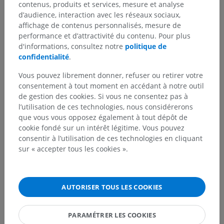
contenus, produits et services, mesure et analyse
d’audience, interaction avec les réseaux sociaux,
affichage de contenus personnalisés, mesure de
Vous avez vu une erreur ?
performance et d’attractivité du contenu. Pour plus
d'informations, consultez notre
politique de
N’hésitez pas à nous suggérer une correction, une
confidentialité
.
traduction, une amélioration de contenu.
Vous pouvez librement donner, refuser ou retirer votre
Signaler un problème
consentement à tout moment en accédant à notre outil
de gestion des cookies. Si vous ne consentez pas à
l’utilisation de ces technologies, nous considérerons
que vous vous opposez également à tout dépôt de
TÉLÉCHARGEZ L'APPLI
cookie fondé sur un intérêt légitime. Vous pouvez
consentir à l’utilisation de ces technologies en cliquant
sur « accepter tous les cookies ».
AUTORISER TOUS LES COOKIES
PARAMÉTRER LES COOKIES