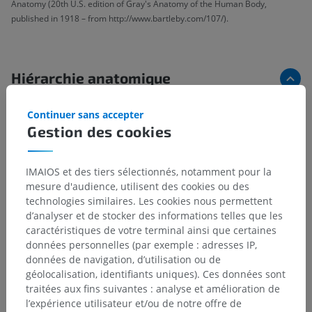
Anatomy (20th U.S. edition of Gray's Anatomy of the Human Body,
published in 1918 – from http://www.bartleby.com/107/).
Hiérarchie anatomique
Continuer sans accepter
Anatomie humaine 1
Gestion des cookies
Anatomie systémique
>
Articulations; Système articulaire
>
IMAIOS et des tiers sélectionnés, notamment pour la
Termes généraux
>
Circumduction
mesure d'audience, utilisent des cookies ou des
technologies similaires. Les cookies nous permettent
Structures sous-jacentes :
Il n'y a aucune structure
d’analyser et de stocker des informations telles que les
sous-jacente
caractéristiques de votre terminal ainsi que certaines
données personnelles (par exemple : adresses IP,
données de navigation, d’utilisation ou de
géolocalisation, identifiants uniques). Ces données sont
traitées aux fins suivantes : analyse et amélioration de
Traductions
l’expérience utilisateur et/ou de notre offre de