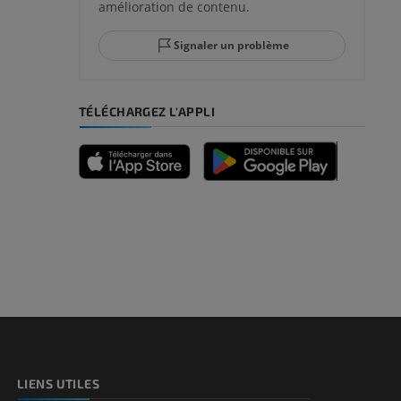
amélioration de contenu.
Signaler un problème
-pied
TÉLÉCHARGEZ L'APPLI
des membres
et os)
e des membres
LIENS UTILES