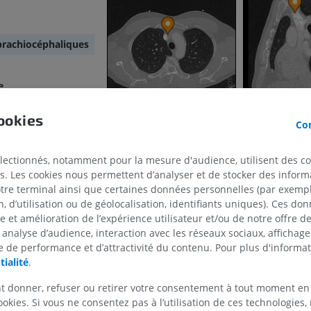
brachiocéphaliques
e
ine cave supérieure
ookies
Con
électionnés, notamment pour la mesure d'audience, utilisent des c
ale
s. Les cookies nous permettent d’analyser et de stocker des informa
MEMBRE SUPÉRIEUR
MEMBRE INFÉRIEUR
otre terminal ainsi que certaines données personnelles (par exemple
 d’utilisation ou de géolocalisation, identifiants uniques). Ces don
IRM du membre supérieur
Membre inféri
se et amélioration de l’expérience utilisateur et/ou de notre offre 
IRM
Illustrations
 analyse d’audience, interaction avec les réseaux sociaux, affichag
PREMIUM
PREMIUM
 de performance et d’attractivité du contenu. Pour plus d'informat
tialité
.
IRM de l'épaule
Radiographies
t donner, refuser ou retirer votre consentement à tout moment en
IRM
inférieur
ookies. Si vous ne consentez pas à l’utilisation de ces technologies
Radiographies
PREMIUM