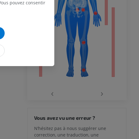
 Vous pouvez consentir
 inférieur
‹
›
 du genou
Vous avez vu une erreur ?
N’hésitez pas à nous suggérer une
correction, une traduction, une
lle et de