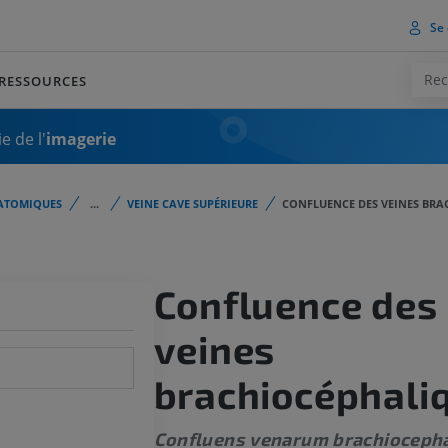
Se 
RESSOURCES
e de l'
imagerie
ATOMIQUES
...
VEINE CAVE SUPÉRIEURE
CONFLUENCE DES VEINES BRA
Confluence des
veines
brachiocéphali
Confluens venarum brachioceph