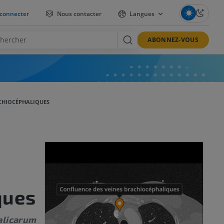
connecter
Nous contacter
Langues
ABONNEZ-VOUS
CHIOCÉPHALIQUES
ques
alicarum