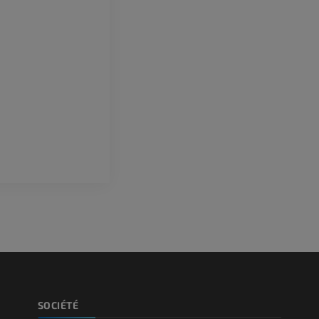
Illustrations
l'arrière-pied
IRM
PREMIUM
PREMIUM
Artériographie du membre
supérieur
IRM de l’avant
Angiographie
IRM
GRATUIT
PREMIUM
Visible human project
Angioscanner 
Photographies
inférieurs
TDM
PREMIUM
PREMIUM
Jambe (artères 
TDM
GRATUIT
Artériographi
SOCIÉTÉ
inférieurs