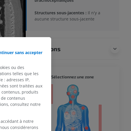
brachiocéphaliques
Structures sous-jacentes :
Il n'y a
aucune structure sous-jacente
Traductions
tinuer sans accepter
ookies ou des
tions telles que les
CORPS 
Sélectionnez une zone
 : adresses IP,
nées sont traitées aux
eur
de contenus, produits
e de contenus
ions, consultez notre
 du membre
 accédant à notre
, nous considérerons