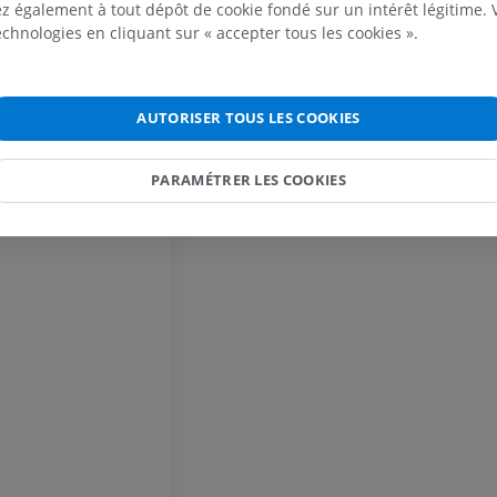
 également à tout dépôt de cookie fondé sur un intérêt légitime.
GRATUIT
technologies en cliquant sur « accepter tous les cookies ».
IRM du poignet
IRM
IRM du membre
IRM
PREMIUM
AUTORISER TOUS LES COOKIES
PREMIUM
IRM du coude
PARAMÉTRER LES COOKIES
IRM
IRM de hanche
IRM
PREMIUM
PREMIUM
IRM de la main
IRM
IRM du genou
IRM
PREMIUM
PREMIUM
Radiographies du membre
supérieur
Arthroscanner
Radiographies
Arthroscanner
PREMIUM
PREMIUM
Membre supérieur
IRM de la chevi