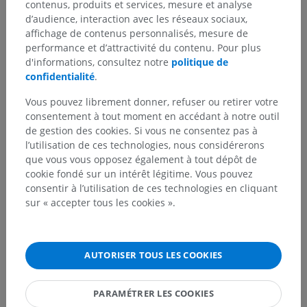
contenus, produits et services, mesure et analyse
d’audience, interaction avec les réseaux sociaux,
Hiérarchie anatomique
affichage de contenus personnalisés, mesure de
performance et d’attractivité du contenu. Pour plus
d'informations, consultez notre
politique de
Anatomie humaine 2
confidentialité
.
Corps humain
>
Systèmes intégrants
>
Vous pouvez librement donner, refuser ou retirer votre
Tégument commun
>
Peau
>
Derme
>
consentement à tout moment en accédant à notre outil
Couche papillaire
de gestion des cookies. Si vous ne consentez pas à
l’utilisation de ces technologies, nous considérerons
que vous vous opposez également à tout dépôt de
Structures sous-jacentes :
cookie fondé sur un intérêt légitime. Vous pouvez
Papilles du derme
consentir à l’utilisation de ces technologies en cliquant
sur « accepter tous les cookies ».
Anatomie humaine 1
AUTORISER TOUS LES COOKIES
Traductions
PARAMÉTRER LES COOKIES