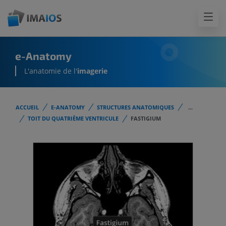
e-Anatomy
L'anatomie de l'
imagerie
ACCUEIL
E-ANATOMY
STRUCTURES ANATOMIQUES
...
TOIT DU QUATRIÈME VENTRICULE
FASTIGIUM