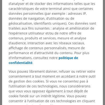
d’analyser et de stocker des informations telles que les
caractéristiques de votre terminal ainsi que certaines
données personnelles (par exemple : adresses IP,
données de navigation, d’utilisation ou de
géolocalisation, identifiants uniques). Ces données sont
traitées aux fins suivantes : analyse et amélioration de
l’expérience utilisateur et/ou de notre offre de
contenus, produits et services, mesure et analyse
d’audience, interaction avec les réseaux sociaux,
affichage de contenus personnalisés, mesure de
performance et d’attractivité du contenu. Pour plus
d'informations, consultez notre
politique de
confidentialité
.
Hiérarchie anatomique
Vous pouvez librement donner, refuser ou retirer votre
consentement à tout moment en accédant à notre outil
de gestion des cookies. Si vous ne consentez pas à
Anatomie humaine 2
l’utilisation de ces technologies, nous considérerons
Corps humain
>
Systèmes intégrants
>
que vous vous opposez également à tout dépôt de
Système nerveux
>
Système nerveux central
>
cookie fondé sur un intérêt légitime. Vous pouvez
Encéphale
>
Tronc cérébral
>
consentir à l’utilisation de ces technologies en cliquant