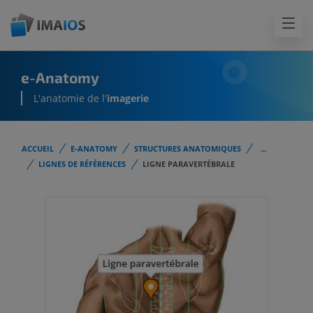
e-Anatomy
L'anatomie de l'
imagerie
ACCUEIL
E-ANATOMY
STRUCTURES ANATOMIQUES
...
LIGNES DE RÉFÉRENCES
LIGNE PARAVERTÉBRALE