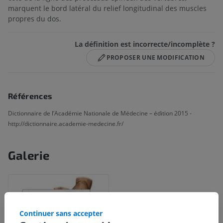
marquent le bord latéral du relief longitudinal des muscles
propres du dos.
La définition est incorrecte/incomplète ?
PROPOSER UNE MODIFICATION
Références
Dictionnaire de l’Académie Nationale de Médecine – édition 2015 -
http://dictionnaire.academie-medecine.fr/
Galerie
Continuer sans accepter