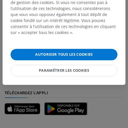
de gestion des cookies. Si vous ne consentez pas à
l’utilisation de ces technologies, nous considérerons
que vous vous opposez également à tout dépôt de
Traductions
cookie fondé sur un intérêt légitime. Vous pouvez
consentir à l’utilisation de ces technologies en cliquant
sur « accepter tous les cookies ».
Vous avez vu une erreur ?
N’hésitez pas à nous suggérer une correction, une
AUTORISER TOUS LES COOKIES
traduction, une amélioration de contenu.
PARAMÉTRER LES COOKIES
Signaler un problème
TÉLÉCHARGEZ L'APPLI