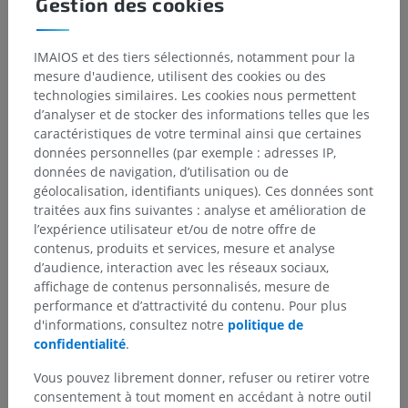
Gestion des cookies
IMAIOS et des tiers sélectionnés, notamment pour la
mesure d'audience, utilisent des cookies ou des
technologies similaires. Les cookies nous permettent
d’analyser et de stocker des informations telles que les
caractéristiques de votre terminal ainsi que certaines
Hiérarchie anatomique
données personnelles (par exemple : adresses IP,
données de navigation, d’utilisation ou de
géolocalisation, identifiants uniques). Ces données sont
Anatomie humaine 2
traitées aux fins suivantes : analyse et amélioration de
l’expérience utilisateur et/ou de notre offre de
Anatomie générale
>
Lignes de références
>
contenus, produits et services, mesure et analyse
Ligne paravertébrale
d’audience, interaction avec les réseaux sociaux,
affichage de contenus personnalisés, mesure de
Structures sous-jacentes :
Il n'y a aucune structure
performance et d’attractivité du contenu. Pour plus
sous-jacente
d'informations, consultez notre
politique de
confidentialité
.
Vous pouvez librement donner, refuser ou retirer votre
Anatomie humaine 1
consentement à tout moment en accédant à notre outil