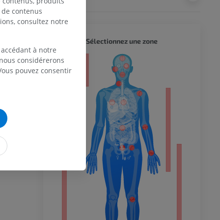
de contenus, produits
e de contenus
ions, consultez notre
CORPS 
Sélectionnez une zone
 accédant à notre
, nous considérerons
eur
 Vous pouvez consentir
 du membre
 inférieur