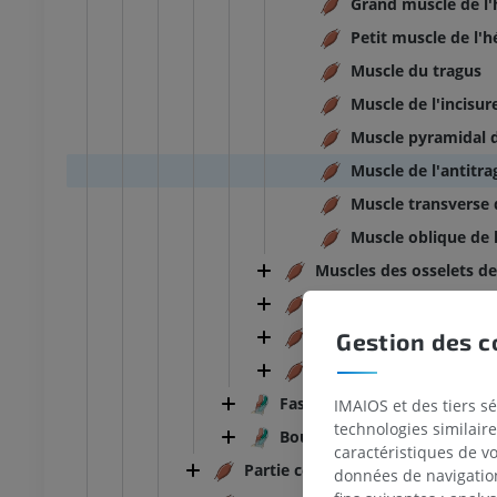
Grand muscle de l'
Petit muscle de l'h
Muscle du tragus
Muscle de l'incisur
Muscle pyramidal d
Muscle de l'antitra
Muscle transverse d
Muscle oblique de l
Muscles des osselets de
Muscles masticateurs
Muscles de la langue
Gestion des c
Muscles du palais mou
Fascias de la tête
IMAIOS et des tiers s
technologies similaire
Bourses de la tête
caractéristiques de v
Partie cervicale du système musc
données de navigation,