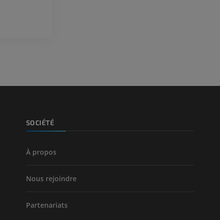
Visible human project
Angioscanner 
Photographies
inférieurs
TDM
PREMIUM
PREMIUM
Jambe (artères 
TDM
GRATUIT
Artériographi
SOCIÉTÉ
inférieurs
Angiographie
GRATUIT
À propos
Nous rejoindre
Partenariats