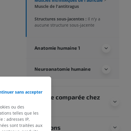
Muscles intrinsèques de l'auricule
>
Muscle de l'antitragus
Structures sous-jacentes :
Il n'y a
aucune structure sous-jacente
Anatomie humaine 1
Neuroanatomie humaine
tinuer sans accepter
Anatomie comparée chez
l’animal
ookies ou des
tions telles que les
 : adresses IP,
nées sont traitées aux
Traductions