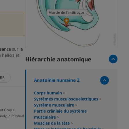
ssance
sur la
 helicis et
Hiérarchie anatomique
LER
Anatomie humaine 2
Corps humain
>
Systèmes musculosquelettiques
>
Système musculaire
>
 of Gray's
Partie crâniale du système
Body, published
musculaire
>
Muscles de la tête
>