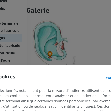
hélix
élix
Galerie
e terminale
e l'auricule
gus
e l'auricule
'auricule
 l'ouïe
ookies
Con
électionnés, notamment pour la mesure d'audience, utilisent des c
s. Les cookies nous permettent d’analyser et de stocker des informa
otre terminal ainsi que certaines données personnelles (par exemple
ulaire
 d’utilisation ou de géolocalisation, identifiants uniques). Ces don