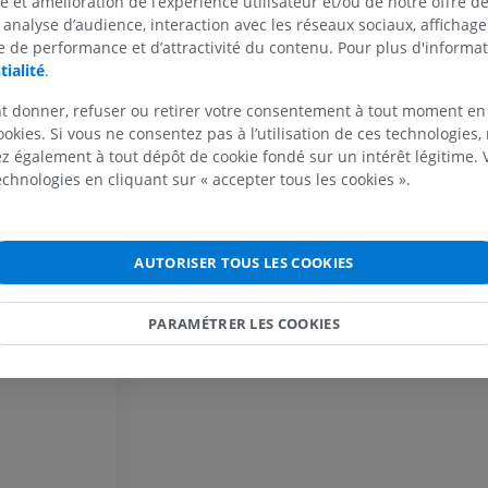
se et amélioration de l’expérience utilisateur et/ou de notre offre 
laire
 analyse d’audience, interaction avec les réseaux sociaux, affichag
sculaire
 de performance et d’attractivité du contenu. Pour plus d'informat
tialité
.
usculaire
MEMBRE SUPÉRIEUR
MEMBRE INFÉRIEUR
culaire
t donner, refuser ou retirer votre consentement à tout moment en
ookies. Si vous ne consentez pas à l’utilisation de ces technologies
supérieur
IRM du membre supérieur
Membre inféri
 également à tout dépôt de cookie fondé sur un intérêt légitime.
IRM
Illustrations
nférieur
technologies en cliquant sur « accepter tous les cookies ».
PREMIUM
PREMIUM
IRM de l'épaule
Radiographies
AUTORISER TOUS LES COOKIES
IRM
inférieur
Radiographies
PREMIUM
GRATUIT
PARAMÉTRER LES COOKIES
IRM du poignet
IRM
IRM du membre
IRM
PREMIUM
PREMIUM
IRM du coude
IRM
IRM de hanche