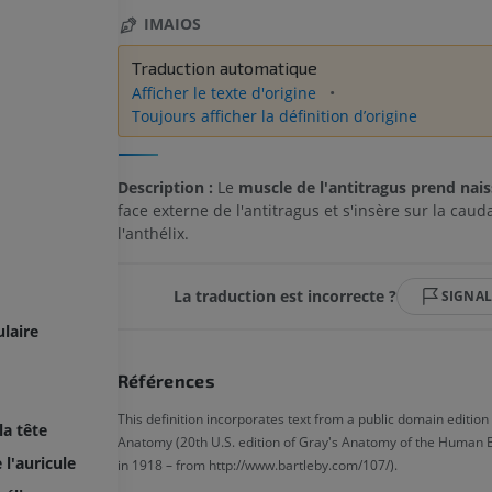
IMAIOS
Traduction automatique
Afficher le texte d'origine
Toujours afficher la définition d’origine
Description :
Le
muscle de l'antitragus prend nai
face externe de l'antitragus et s'insère sur la cauda
l'anthélix.
La traduction est incorrecte ?
SIGNA
laire
Références
This definition incorporates text from a public domain edition
la tête
Anatomy (20th U.S. edition of Gray's Anatomy of the Human 
 l'auricule
in 1918 – from http://www.bartleby.com/107/).