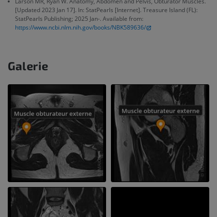
Larson MR, Ryan W. Anatomy, Abdomen and Pelvis, Obturator Muscles.
[Updated 2023 Jan 17]. In: StatPearls [Internet]. Treasure Island (FL):
StatPearls Publishing; 2025 Jan-. Available from:
https://www.ncbi.nlm.nih.gov/books/NBK589636/
Galerie