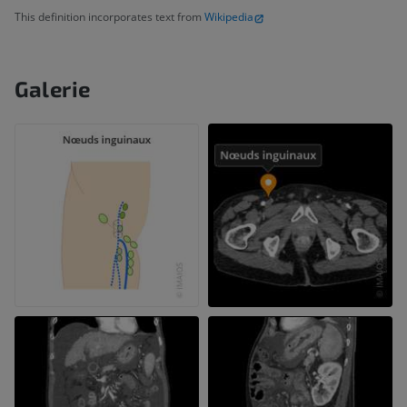
This definition incorporates text from
Wikipedia
Galerie