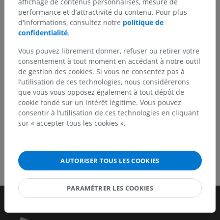
affichage de contenus personnalisés, mesure de
N’hésitez pas à nous suggérer une correction, une
performance et d’attractivité du contenu. Pour plus
traduction, une amélioration de contenu.
d'informations, consultez notre
politique de
confidentialité
.
Signaler un problème
Vous pouvez librement donner, refuser ou retirer votre
consentement à tout moment en accédant à notre outil
de gestion des cookies. Si vous ne consentez pas à
TÉLÉCHARGEZ L'APPLI
l’utilisation de ces technologies, nous considérerons
que vous vous opposez également à tout dépôt de
cookie fondé sur un intérêt légitime. Vous pouvez
consentir à l’utilisation de ces technologies en cliquant
sur « accepter tous les cookies ».
AUTORISER TOUS LES COOKIES
PARAMÉTRER LES COOKIES