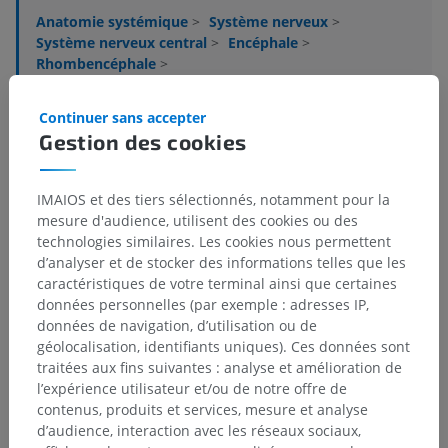
Anatomie systémique
>
Système nerveux
>
Système nerveux central
>
Encéphale
>
Rhombencéphale
>
Moelle allongée; Myélencéphale; Bulbe
>
Substance grise
>
Noyau péritrigéminal
Continuer sans accepter
Gestion des cookies
Structures sous-jacentes :
Il n'y a aucune structure
sous-jacente
IMAIOS et des tiers sélectionnés, notamment pour la
mesure d'audience, utilisent des cookies ou des
technologies similaires. Les cookies nous permettent
Neuroanatomie humaine
d’analyser et de stocker des informations telles que les
caractéristiques de votre terminal ainsi que certaines
données personnelles (par exemple : adresses IP,
données de navigation, d’utilisation ou de
Traductions
géolocalisation, identifiants uniques). Ces données sont
traitées aux fins suivantes : analyse et amélioration de
l’expérience utilisateur et/ou de notre offre de
contenus, produits et services, mesure et analyse
Vous avez vu une erreur ?
d’audience, interaction avec les réseaux sociaux,