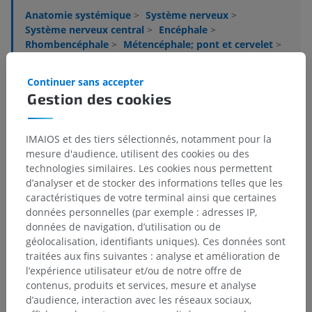
Anatomie systémique
>
Système nerveux
>
Système nerveux central
>
Encéphale
>
Rhombencéphale
>
Métencéphale; pont et cervelet
>
Pont
>
Tegmentum du pont
>
Substance grise
>
Noyau subcéruléen
Continuer sans accepter
Gestion des cookies
Structures sous-jacentes :
Il n'y a aucune structure
sous-jacente
IMAIOS et des tiers sélectionnés, notamment pour la
mesure d'audience, utilisent des cookies ou des
technologies similaires. Les cookies nous permettent
Neuroanatomie humaine
d’analyser et de stocker des informations telles que les
caractéristiques de votre terminal ainsi que certaines
données personnelles (par exemple : adresses IP,
données de navigation, d’utilisation ou de
Traductions
géolocalisation, identifiants uniques). Ces données sont
traitées aux fins suivantes : analyse et amélioration de
l’expérience utilisateur et/ou de notre offre de
contenus, produits et services, mesure et analyse
Vous avez vu une erreur ?
d’audience, interaction avec les réseaux sociaux,