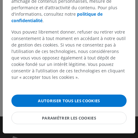
affichage de contenus personnalisés, mesure de
N’hésitez pas à nous suggérer une correction, une
performance et d’attractivité du contenu. Pour plus
traduction, une amélioration de contenu.
d'informations, consultez notre
politique de
confidentialité
.
Signaler un problème
Vous pouvez librement donner, refuser ou retirer votre
consentement à tout moment en accédant à notre outil
de gestion des cookies. Si vous ne consentez pas à
TÉLÉCHARGEZ L'APPLI
l’utilisation de ces technologies, nous considérerons
que vous vous opposez également à tout dépôt de
cookie fondé sur un intérêt légitime. Vous pouvez
consentir à l’utilisation de ces technologies en cliquant
sur « accepter tous les cookies ».
AUTORISER TOUS LES COOKIES
PARAMÉTRER LES COOKIES