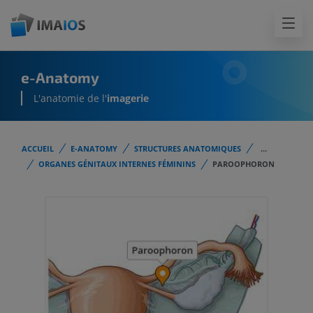
e-Anatomy
L'anatomie de l'
imagerie
ACCUEIL
E-ANATOMY
STRUCTURES ANATOMIQUES
...
ORGANES GÉNITAUX INTERNES FÉMININS
PAROOPHORON