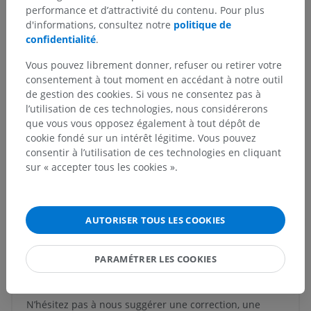
performance et d’attractivité du contenu. Pour plus
d'informations, consultez notre
politique de
confidentialité
.
Anatomie humaine 1
Vous pouvez librement donner, refuser ou retirer votre
Anatomie systémique
>
Systèmes génitaux
>
consentement à tout moment en accédant à notre outil
Système génital féminin
>
de gestion des cookies. Si vous ne consentez pas à
Organes génitaux internes féminins
>
Paroophoron
l’utilisation de ces technologies, nous considérerons
que vous vous opposez également à tout dépôt de
Structures sous-jacentes :
cookie fondé sur un intérêt légitime. Vous pouvez
Vestige du conduit déférent
consentir à l’utilisation de ces technologies en cliquant
sur « accepter tous les cookies ».
Traductions
AUTORISER TOUS LES COOKIES
PARAMÉTRER LES COOKIES
Vous avez vu une erreur ?
N’hésitez pas à nous suggérer une correction, une