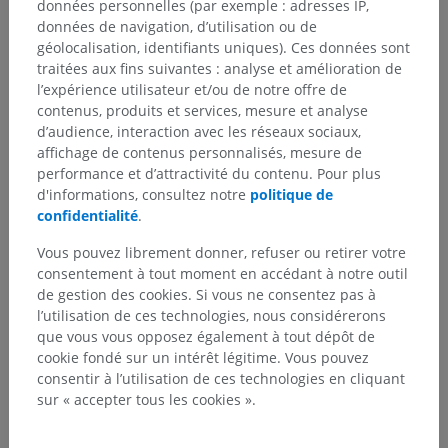
données personnelles (par exemple : adresses IP,
Mésencéphale
>
Pédoncule cérébelleux supérieur
données de navigation, d’utilisation ou de
géolocalisation, identifiants uniques). Ces données sont
Structures sous-jacentes :
Il n'y a aucune structure
traitées aux fins suivantes : analyse et amélioration de
sous-jacente
l’expérience utilisateur et/ou de notre offre de
contenus, produits et services, mesure et analyse
d’audience, interaction avec les réseaux sociaux,
affichage de contenus personnalisés, mesure de
performance et d’attractivité du contenu. Pour plus
Traductions
d'informations, consultez notre
politique de
confidentialité
.
Vous pouvez librement donner, refuser ou retirer votre
consentement à tout moment en accédant à notre outil
Vous avez vu une erreur ?
de gestion des cookies. Si vous ne consentez pas à
N’hésitez pas à nous suggérer une correction, une
l’utilisation de ces technologies, nous considérerons
traduction, une amélioration de contenu.
que vous vous opposez également à tout dépôt de
cookie fondé sur un intérêt légitime. Vous pouvez
Signaler un problème
consentir à l’utilisation de ces technologies en cliquant
sur « accepter tous les cookies ».
TÉLÉCHARGEZ L'APPLI