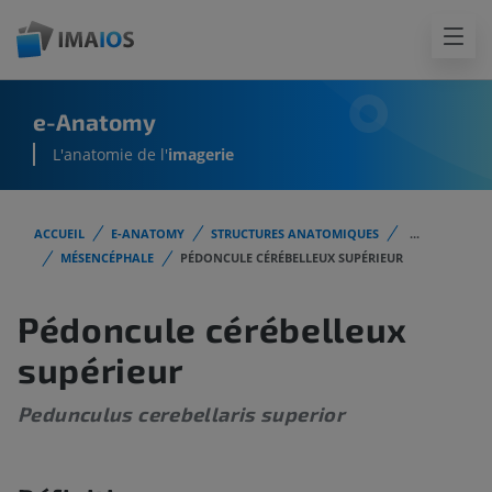
e-Anatomy
L'anatomie de l'
imagerie
ACCUEIL
E-ANATOMY
STRUCTURES ANATOMIQUES
...
MÉSENCÉPHALE
PÉDONCULE CÉRÉBELLEUX SUPÉRIEUR
Pédoncule cérébelleux
supérieur
Pedunculus cerebellaris superior