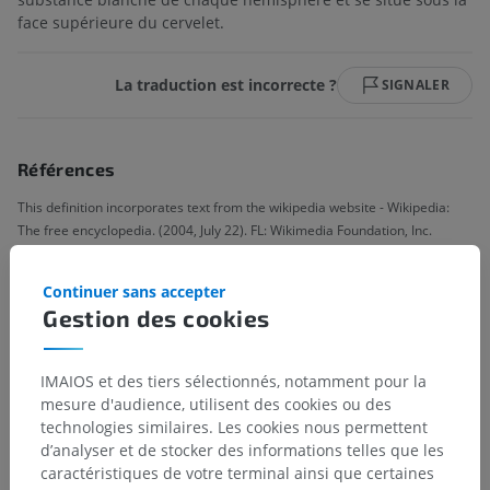
face supérieure du cervelet.
La traduction est incorrecte ?
SIGNALER
Références
This definition incorporates text from the wikipedia website - Wikipedia:
The free encyclopedia. (2004, July 22). FL: Wikimedia Foundation, Inc.
Retrieved August 10, 2004, from http://www.wikipedia.org
Continuer sans accepter
Gestion des cookies
Hiérarchie anatomique
IMAIOS et des tiers sélectionnés, notamment pour la
mesure d'audience, utilisent des cookies ou des
Anatomie humaine 1
technologies similaires. Les cookies nous permettent
d’analyser et de stocker des informations telles que les
Anatomie systémique
>
Système nerveux
>
caractéristiques de votre terminal ainsi que certaines
Système nerveux central
>
Encéphale
>