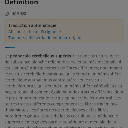
Définition
IMAIOS
Traduction automatique
Afficher le texte d'origine
Toujours afficher la définition d’origine
Le
pédoncule cérébelleux supérieur
est une structure paire
de substance blanche reliant le cervelet au mésencéphale. Il
est composé principalement de fibres efférentes, notamment
le tractus cérébellothalamique, qui s'étend d'un hémisphère
cérébelleux au thalamus controlatéral, et le tractus
cérébellorubrал, qui s'étend d'un hémisphère cérébelleux au
noyau rouge. Il contient également des tractus afférents, dont
le plus important est le tractus spinocérébelleux ventral. Les
autres tractus afférents comprennent les fibres trigémino-
thalamiques, les fibres tectocérébelleuses et les fibres
noradrénergiques issues du locus coeruleus. Le pédoncule
supérieur émerge des parties supérieure et médiale de la
substance blanche de chaque hémisphère et se situe sous la