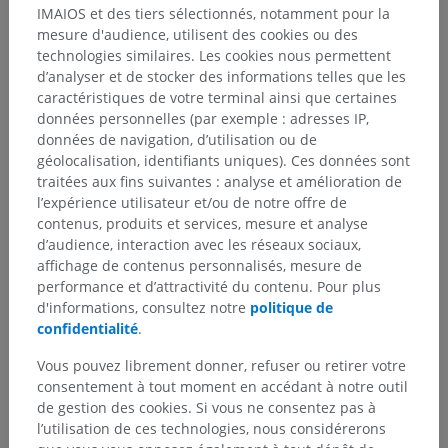
IMAIOS et des tiers sélectionnés, notamment pour la
mesure d'audience, utilisent des cookies ou des
Anatomie humaine 2
technologies similaires. Les cookies nous permettent
d’analyser et de stocker des informations telles que les
Corps humain
>
Régions du corps humain
>
caractéristiques de votre terminal ainsi que certaines
Régions de la tête
>
Régions de la face
>
données personnelles (par exemple : adresses IP,
Région orbitaire
>
Pli palpébronasal
données de navigation, d’utilisation ou de
géolocalisation, identifiants uniques). Ces données sont
Structures sous-jacentes :
Il n'y a aucune structure
traitées aux fins suivantes : analyse et amélioration de
sous-jacente
l’expérience utilisateur et/ou de notre offre de
contenus, produits et services, mesure et analyse
d’audience, interaction avec les réseaux sociaux,
Anatomie humaine 1
affichage de contenus personnalisés, mesure de
performance et d’attractivité du contenu. Pour plus
d'informations, consultez notre
politique de
Neuroanatomie humaine
confidentialité
.
Vous pouvez librement donner, refuser ou retirer votre
consentement à tout moment en accédant à notre outil
Traductions
de gestion des cookies. Si vous ne consentez pas à
l’utilisation de ces technologies, nous considérerons