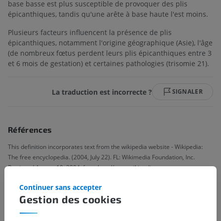
base basse est plus susceptible de provoquer des plis
épicanthiques, tandis qu'une arête à base haute l'est moins.
Plusieurs facteurs influencent la présence de plis
épicanthiques, notamment l'origine géographique (Asie), l'âge
(de nombreux fœtus perdent leurs plis épicanthiques entre 3
et 6 mois de gestation) et certaines pathologies (trisomie 21).
La traduction est incorrecte ?
SIGNALER
Références
This definition incorporates text from the wikipedia website - Wikipedia:
The free encyclopedia. (2004, July 22). FL: Wikimedia Foundation, Inc.
Retrieved August 10, 2004, from http://www.wikipedia.org
Continuer sans accepter
Gestion des cookies
Hiérarchie anatomique