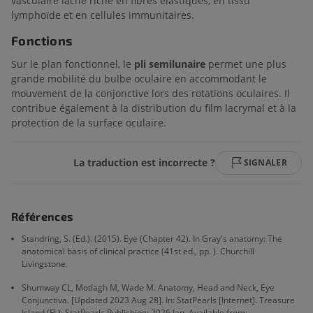
vasculaire lâche riche en fibres élastiques, en tissu
lymphoïde et en cellules immunitaires.
Fonctions
Sur le plan fonctionnel, le
pli semilunaire
permet une plus
grande mobilité du bulbe oculaire en accommodant le
mouvement de la conjonctive lors des rotations oculaires. Il
contribue également à la distribution du film lacrymal et à la
protection de la surface oculaire.
La traduction est incorrecte ?
SIGNALER
Références
Standring, S. (Ed.). (2015). Eye (Chapter 42). In Gray's anatomy: The
anatomical basis of clinical practice (41st ed., pp. ). Churchill
Livingstone.
Shumway CL, Motlagh M, Wade M. Anatomy, Head and Neck, Eye
Conjunctiva. [Updated 2023 Aug 28]. In: StatPearls [Internet]. Treasure
Island (FL): StatPearls Publishing; 2026 Jan. Available from: