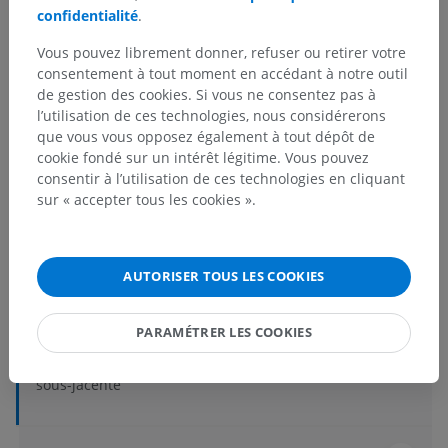
confidentialité
.
Vous pouvez librement donner, refuser ou retirer votre
consentement à tout moment en accédant à notre outil
de gestion des cookies. Si vous ne consentez pas à
l’utilisation de ces technologies, nous considérerons
que vous vous opposez également à tout dépôt de
Hiérarchie anatomique
cookie fondé sur un intérêt légitime. Vous pouvez
consentir à l’utilisation de ces technologies en cliquant
sur « accepter tous les cookies ».
Anatomie humaine 2
Corps humain
>
Systèmes intégrants
>
AUTORISER TOUS LES COOKIES
Organes des sens
>
Oeil
>
Structures accessoires de l'œil
>
Conjonctive
>
Pli semilunaire de la conjonctive
PARAMÉTRER LES COOKIES
Structures sous-jacentes :
Il n'y a aucune structure
sous-jacente