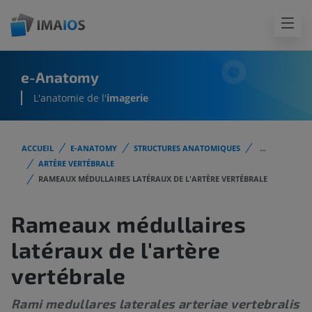
e-Anatomy
L'anatomie de l'
imagerie
ACCUEIL
E-ANATOMY
STRUCTURES ANATOMIQUES
...
ARTÈRE VERTÉBRALE
RAMEAUX MÉDULLAIRES LATÉRAUX DE L'ARTÈRE VERTÉBRALE
Rameaux médullaires
latéraux de l'artère
vertébrale
Rami medullares laterales arteriae vertebralis