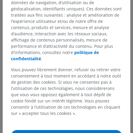
données de navigation, d’utilisation ou de
géolocalisation, identifiants uniques). Ces données sont
traitées aux fins suivantes : analyse et amélioration de
Neuroanatomie humaine
l’expérience utilisateur et/ou de notre offre de
contenus, produits et services, mesure et analyse
d’audience, interaction avec les réseaux sociaux,
affichage de contenus personnalisés, mesure de
Traductions
performance et d’attractivité du contenu. Pour plus
d'informations, consultez notre
politique de
confidentialité
.
Vous pouvez librement donner, refuser ou retirer votre
Vous avez vu une erreur ?
consentement à tout moment en accédant à notre outil
N’hésitez pas à nous suggérer une correction, une
de gestion des cookies. Si vous ne consentez pas à
traduction, une amélioration de contenu.
l’utilisation de ces technologies, nous considérerons
que vous vous opposez également à tout dépôt de
Signaler un problème
cookie fondé sur un intérêt légitime. Vous pouvez
consentir à l’utilisation de ces technologies en cliquant
sur « accepter tous les cookies ».
TÉLÉCHARGEZ L'APPLI