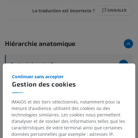
La traduction est incorrecte ?
SIGNALER
Hiérarchie anatomique
Anatomie humaine 2
Corps humain
>
Systèmes intégrants
>
Continuer sans accepter
Système cardiovasculaire
>
Artères systémiques
>
Gestion des cookies
Artère subclavière
>
Artère vertébrale
>
Rameaux médullaires latéraux de l'artère vertébrale
IMAIOS et des tiers sélectionnés, notamment pour la
mesure d'audience, utilisent des cookies ou des
Structures sous-jacentes :
Il n'y a aucune structure
technologies similaires. Les cookies nous permettent
sous-jacente
d’analyser et de stocker des informations telles que les
caractéristiques de votre terminal ainsi que certaines
données personnelles (par exemple : adresses IP,
Anatomie humaine 1