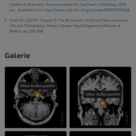
StatPearls [Internet]. Treasure Island (FL): StatPearls Publishing; 2024
Jan-. Available from:
https://www.ncbi.nlm.nih.gov/books/NBK560589/
Snell, R.S. (2010). ‘Chapter 5: The Brainstem’, in Clinical Neuroanatomy.
(7th ed.) Philadelphia: Wolters Kluwer Health/Lippincott Williams &
Wilkins, pp. 206-208.
Galerie