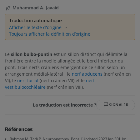
Muhammad A. Javaid
Traduction automatique
Afficher le texte d'origine
Toujours afficher la définition d’origine
Le
sillon bulbo-pontin
est un sillon distinct qui délimite la
frontière entre la moelle allongée et le bord inférieur du
pont. Trois nerfs crâniens émergent de ce sillon selon un
arrangement médial-latéral : le
nerf abducens
(nerf crânien
VI), le
nerf facial
(nerf crânien VII) et le
nerf
vestibulocochléaire
(nerf crânien VIII).
La traduction est incorrecte ?
SIGNALER
Références
Rahman M, Tadi P. Neuroanatomy, Pons. [Updated 2023 Jan 30]. In: