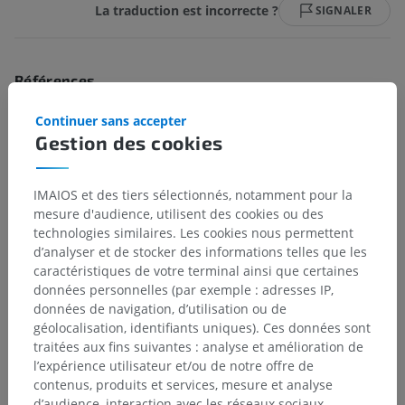
La traduction est incorrecte ?
SIGNALER
Références
This definition incorporates text from a public domain edition of Gray's
Continuer sans accepter
Anatomy (20th U.S. edition of Gray's Anatomy of the Human Body,
Gestion des cookies
published in 1918 – from http://www.bartleby.com/107/).
IMAIOS et des tiers sélectionnés, notamment pour la
Galerie
mesure d'audience, utilisent des cookies ou des
technologies similaires. Les cookies nous permettent
d’analyser et de stocker des informations telles que les
caractéristiques de votre terminal ainsi que certaines
données personnelles (par exemple : adresses IP,
données de navigation, d’utilisation ou de
géolocalisation, identifiants uniques). Ces données sont
traitées aux fins suivantes : analyse et amélioration de
l’expérience utilisateur et/ou de notre offre de
contenus, produits et services, mesure et analyse
d’audience, interaction avec les réseaux sociaux,