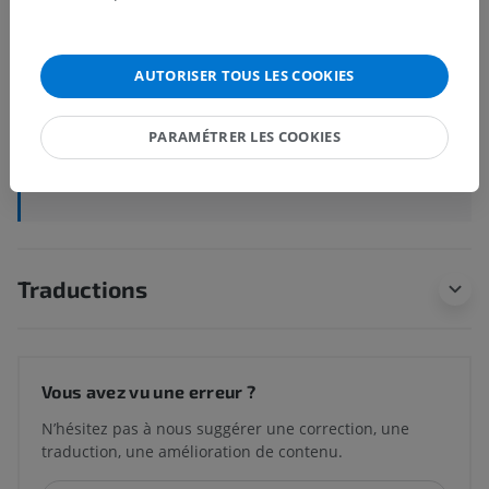
Anatomie humaine 1
AUTORISER TOUS LES COOKIES
Anatomie systémique
>
Système respiratoire
>
Poumons
>
Sillon de la veine subclavière
PARAMÉTRER LES COOKIES
Structures sous-jacentes :
Il n'y a aucune structure
sous-jacente
Traductions
Vous avez vu une erreur ?
N’hésitez pas à nous suggérer une correction, une
traduction, une amélioration de contenu.