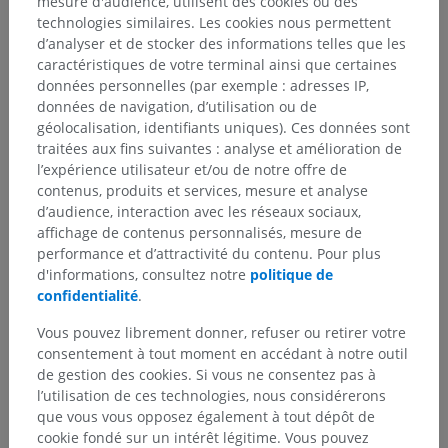
mesure d'audience, utilisent des cookies ou des
technologies similaires. Les cookies nous permettent
d’analyser et de stocker des informations telles que les
caractéristiques de votre terminal ainsi que certaines
données personnelles (par exemple : adresses IP,
données de navigation, d’utilisation ou de
géolocalisation, identifiants uniques). Ces données sont
traitées aux fins suivantes : analyse et amélioration de
l’expérience utilisateur et/ou de notre offre de
contenus, produits et services, mesure et analyse
d’audience, interaction avec les réseaux sociaux,
affichage de contenus personnalisés, mesure de
performance et d’attractivité du contenu. Pour plus
Hiérarchie anatomique
d'informations, consultez notre
politique de
confidentialité
.
Vous pouvez librement donner, refuser ou retirer votre
Anatomie humaine 2
consentement à tout moment en accédant à notre outil
Corps humain
>
Systèmes intégrants
>
de gestion des cookies. Si vous ne consentez pas à
Système nerveux
>
Système nerveux central
>
l’utilisation de ces technologies, nous considérerons
Encéphale
>
Tronc cérébral
>
Fosse rhomboïde
>
que vous vous opposez également à tout dépôt de
Sillon limitant
cookie fondé sur un intérêt légitime. Vous pouvez