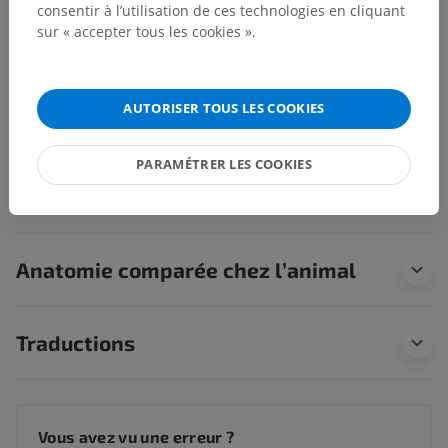
consentir à l’utilisation de ces technologies en cliquant
Structures sous-jacentes :
Il n'y a aucune structure
sur « accepter tous les cookies ».
sous-jacente
AUTORISER TOUS LES COOKIES
Anatomie humaine 1
PARAMÉTRER LES COOKIES
Neuroanatomie humaine
Anatomie comparée chez l’animal
Traductions
Vous avez vu une erreur ?