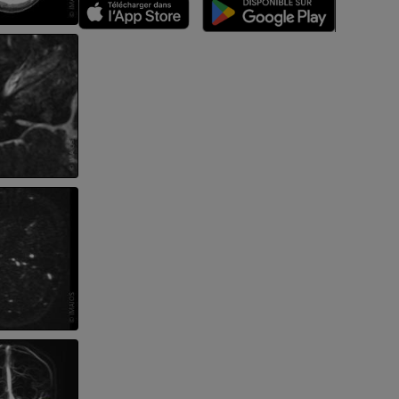
des membres
et os)
e des membres