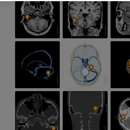
IRM
PREMIUM
PREMIUM
IRM de la main
IRM
IRM du genou
IRM
PREMIUM
PREMIUM
Radiographies du membre
supérieur
Arthroscanner
Radiographies
Arthroscanner
PREMIUM
PREMIUM
Membre supérieur
IRM de la chevi
Illustrations
l'arrière-pied
IRM
PREMIUM
PREMIUM
Artériographie du membre
supérieur
IRM de l’avant
Angiographie
IRM
GRATUIT
PREMIUM