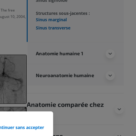
Sinus sigmoïde
 The free
Structures sous-jacentes :
August 10, 2004,
Sinus marginal
Sinus transverse
Anatomie humaine 1
Neuroanatomie humaine
Anatomie comparée chez
l’animal
tinuer sans accepter
Traductions