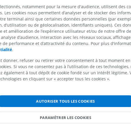
électionnés, notamment pour la mesure d'audience, utilisent des c
s. Les cookies nous permettent d’analyser et de stocker des informa
otre terminal ainsi que certaines données personnelles (par exemple
 d’utilisation ou de géolocalisation, identifiants uniques). Ces don
MEMBRE SUPÉRIEUR
MEMBRE INFÉRIEUR
se et amélioration de l’expérience utilisateur et/ou de notre offre 
 analyse d’audience, interaction avec les réseaux sociaux, affichag
IRM du membre supérieur
Membre inféri
 de performance et d’attractivité du contenu. Pour plus d'informat
IRM
Illustrations
tialité
.
PREMIUM
PREMIUM
t donner, refuser ou retirer votre consentement à tout moment en
ookies. Si vous ne consentez pas à l’utilisation de ces technologies
IRM de l'épaule
Radiographies
 également à tout dépôt de cookie fondé sur un intérêt légitime.
IRM
inférieur
technologies en cliquant sur « accepter tous les cookies ».
Radiographies
PREMIUM
GRATUIT
IRM du poignet
AUTORISER TOUS LES COOKIES
IRM
IRM du membre
IRM
PREMIUM
PREMIUM
PARAMÉTRER LES COOKIES
IRM du coude
IRM
IRM de hanche