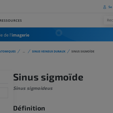
Se 
RESSOURCES
e de l'
imagerie
ATOMIQUES
...
SINUS VEINEUX DURAUX
SINUS SIGMOÏDE
Sinus sigmoïde
Sinus sigmoideus
Définition