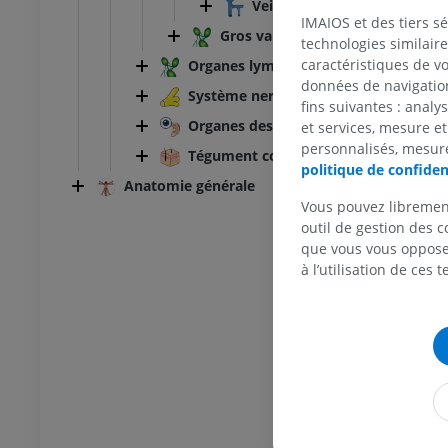
Veine porte du foie
IMAIOS et des tiers s
Gros vaisseaux lymphatiques
technologies similaire
caractéristiques de v
Organes lymphoïdes
données de navigation,
TARSE-PIED
Système nerveux
fins suivantes : analy
Organes des sens
et services, mesure et
 genou
IRM de la cheville
personnalisés, mesure
Tégument commun
IRM
politique de confiden
Anatomie générale
UM
PREMIUM
Vous pouvez libremen
outil de gestion des c
scanner du genou
IRM de l’avant-pied
que vous vous opposez
scanner
IRM
à l’utilisation de ces 
UM
PREMIUM
 membre inférieur
IRM du membre inférieur
IRM
UM
PREMIUM
raphies du membre
Radiographies du membre
ur
inférieur