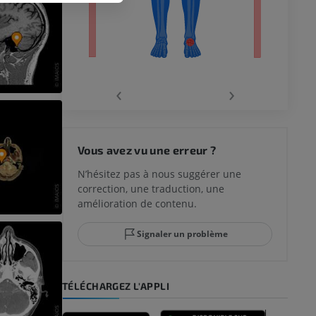
‹
›
 du genou
Vous avez vu une erreur ?
N’hésitez pas à nous suggérer une
correction, une traduction, une
lle et de
amélioration de contenu.
Signaler un problème
-pied
TÉLÉCHARGEZ L'APPLI