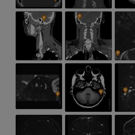
Visible human project
Angioscanner 
Photographies
inférieurs
TDM
PREMIUM
PREMIUM
Jambe (artères 
TDM
GRATUIT
Artériographi
inférieurs
Angiographie
GRATUIT