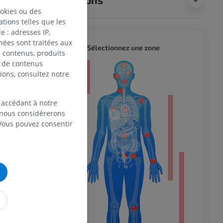
ookies ou des
tions telles que les
 : adresses IP,
nées sont traitées aux
CORPS 
Sélectionnez une zone
de contenus, produits
e de contenus
eur
ions, consultez notre
 accédant à notre
, nous considérerons
 du membre
 Vous pouvez consentir
 inférieur