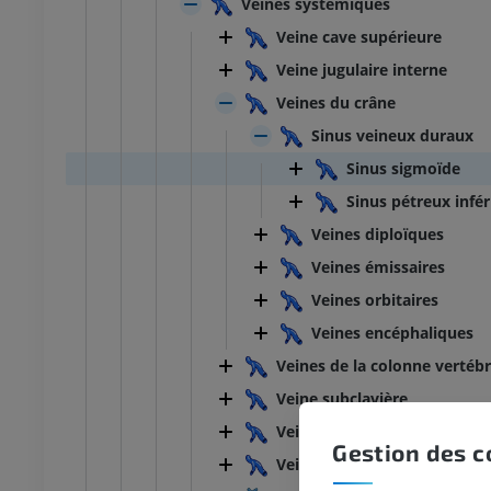
Veines systémiques
Veine cave supérieure
Veine jugulaire interne
Veines du crâne
Sinus veineux duraux
Sinus sigmoïde
Sinus pétreux infér
Veines diploïques
Veines émissaires
Veines orbitaires
Veines encéphaliques
Veines de la colonne vertébr
Veine subclavière
Veine cave inférieure
Gestion des c
Veine fémorale