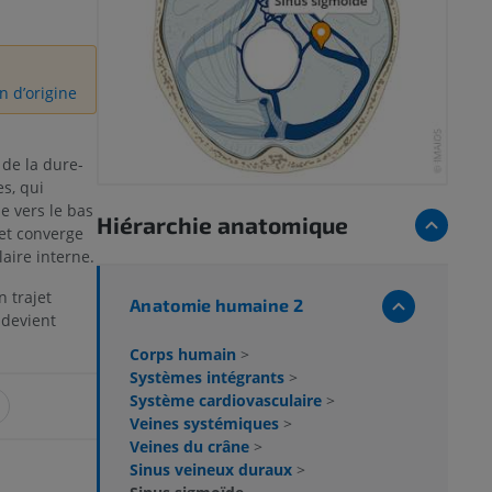
n d’origine
 de la dure-
s, qui
e vers le bas
Hiérarchie anatomique
, et converge
aire interne.
 trajet
Anatomie humaine 2
 devient
Corps humain
>
Systèmes intégrants
>
Système cardiovasculaire
>
Veines systémiques
>
Veines du crâne
>
Sinus veineux duraux
>