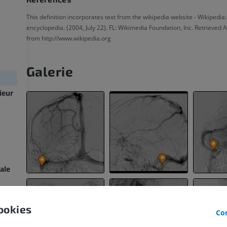
This definition incorporates text from the wikipedia website - Wikipedia:
encyclopedia. (2004, July 22). FL: Wikimedia Foundation, Inc. Retrieved 
from http://www.wikipedia.org
Galerie
ieur
ale
ookies
Con