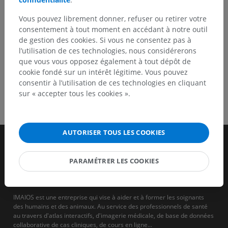
TÉLÉCHARGEZ L'APPLI
Vous pouvez librement donner, refuser ou retirer votre
consentement à tout moment en accédant à notre outil
de gestion des cookies. Si vous ne consentez pas à
l’utilisation de ces technologies, nous considérerons
que vous vous opposez également à tout dépôt de
cookie fondé sur un intérêt légitime. Vous pouvez
consentir à l’utilisation de ces technologies en cliquant
sur « accepter tous les cookies ».
AUTORISER TOUS LES COOKIES
PARAMÉTRER LES COOKIES
IMAIOS est une entreprise qui vise à aider et à former les soignants
des humains et des animaux. Au service des professionnels de santé
au travers d'atlas interactifs, d'imagerie médicale, de base de données
collaborative de cas cliniques, de cours en ligne...