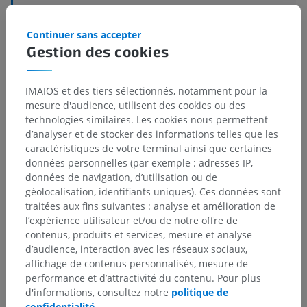
Structures sous-jacentes :
Il n'y a aucune structure
sous-jacente
Continuer sans accepter
Gestion des cookies
Neuroanatomie humaine
IMAIOS et des tiers sélectionnés, notamment pour la
mesure d'audience, utilisent des cookies ou des
technologies similaires. Les cookies nous permettent
Traductions
d’analyser et de stocker des informations telles que les
caractéristiques de votre terminal ainsi que certaines
données personnelles (par exemple : adresses IP,
données de navigation, d’utilisation ou de
géolocalisation, identifiants uniques). Ces données sont
Vous avez vu une erreur ?
traitées aux fins suivantes : analyse et amélioration de
l’expérience utilisateur et/ou de notre offre de
N’hésitez pas à nous suggérer une correction, une
contenus, produits et services, mesure et analyse
traduction, une amélioration de contenu.
d’audience, interaction avec les réseaux sociaux,
affichage de contenus personnalisés, mesure de
Signaler un problème
performance et d’attractivité du contenu. Pour plus
d'informations, consultez notre
politique de
confidentialité
.