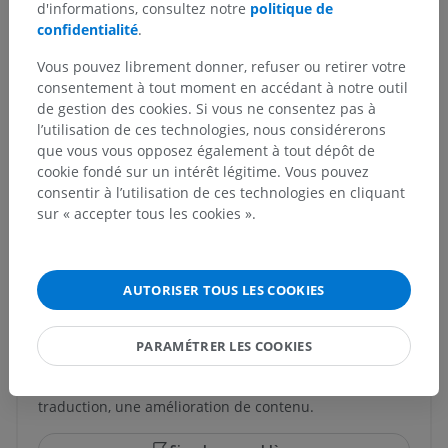
d'informations, consultez notre
politique de
Structures sous-jacentes :
Il n'y a aucune structure
confidentialité
.
sous-jacente
Vous pouvez librement donner, refuser ou retirer votre
consentement à tout moment en accédant à notre outil
de gestion des cookies. Si vous ne consentez pas à
Anatomie humaine 1
l’utilisation de ces technologies, nous considérerons
que vous vous opposez également à tout dépôt de
Neuroanatomie humaine
cookie fondé sur un intérêt légitime. Vous pouvez
consentir à l’utilisation de ces technologies en cliquant
sur « accepter tous les cookies ».
Traductions
AUTORISER TOUS LES COOKIES
PARAMÉTRER LES COOKIES
Vous avez vu une erreur ?
N’hésitez pas à nous suggérer une correction, une
traduction, une amélioration de contenu.