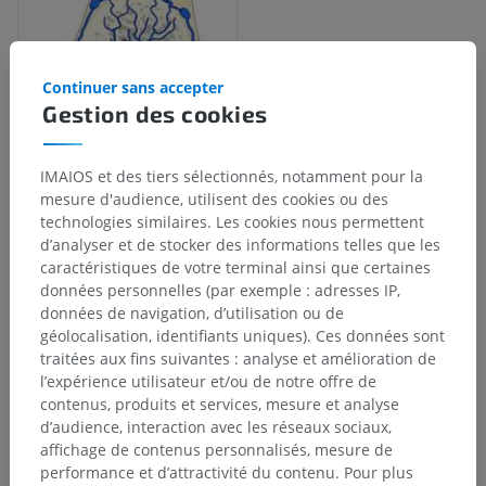
Continuer sans accepter
Gestion des cookies
IMAIOS et des tiers sélectionnés, notamment pour la
mesure d'audience, utilisent des cookies ou des
technologies similaires. Les cookies nous permettent
d’analyser et de stocker des informations telles que les
Hiérarchie anatomique
caractéristiques de votre terminal ainsi que certaines
données personnelles (par exemple : adresses IP,
données de navigation, d’utilisation ou de
Anatomie humaine 2
géolocalisation, identifiants uniques). Ces données sont
traitées aux fins suivantes : analyse et amélioration de
Corps humain
>
Systèmes intégrants
>
l’expérience utilisateur et/ou de notre offre de
Système cardiovasculaire
>
Veines systémiques
>
contenus, produits et services, mesure et analyse
Veines de la colonne vertébrale
>
d’audience, interaction avec les réseaux sociaux,
Veines intervertébrales
>
Veines radiculaires
>
affichage de contenus personnalisés, mesure de
Veines spinales postérieures
performance et d’attractivité du contenu. Pour plus