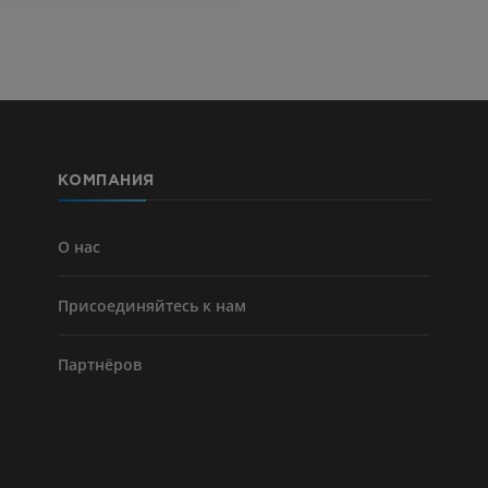
ПРЕМИУМ
ПРЕМИУМ
Голень (арт
кости)
KT
БЕСПЛАТНО
КОМПАНИЯ
Ангиографи
нижних коне
Ангиография
О нас
БЕСПЛАТНО
Присоединяйтесь к нам
Партнёров