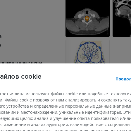
а
а
инномозговые вены
номозговые вены
айлов cookie
Продол
нее позвоночное венозное сплетение
е позвоночное венозное сплетение
третьи лица используют файлы cookie или подобные технологии
es externi
. Файлы cookie позволяют нам анализировать и сохранять та
го устройства и определенные персональные данные (например
ьзовании и местонахождении, уникальные идентификаторы). Эт
едующих целях: анализ и улучшение опыта пользователя и/или
в, измерение и анализ аудитории, взаимодействие с социальны
ализированного контента, измерение производительности и п
ВЕРХНЯЯ КОНЕЧНОСТЬ
НИЖНЯЯ КОНЕЧНОСТ