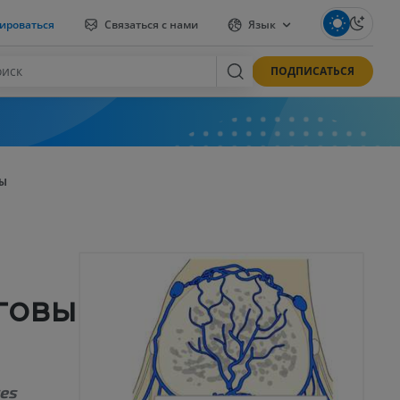
ироваться
Связаться с нами
Язык
ПОДПИСАТЬСЯ
НЫ
говы
res