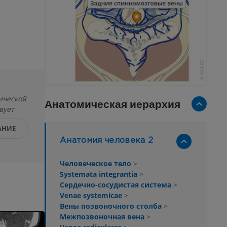
ической
Анатомическая иерархия
вует
АНИЕ
Анатомия человека 2
Человеческое тело
>
Systemata integrantia
>
Сердечно-сосудистая система
>
Venae systemicae
>
Вены позвоночного столба
>
Межпозвоночная вена
>