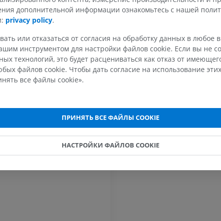
чения дополнительной информации ознакомьтесь с нашей поли
токи
и:
privacy policy
.
МРТ верхней
Нижняя кон
Иллюстрации
конечности
вать или отказаться от согласия на обработку данных в любое 
MPT
ПРЕМИУМ
шим инструментом для настройки файлов cookie. Если вы не со
ПРЕМИУМ
ых технологий, это будет расцениваться как отказ от имеюще
бых файлов cookie. Чтобы дать согласие на использование этих
Рентгеногр
нять все файлы cookie».
МРТ плечевого сустава
нижней кон
MPT
Рентгеногра
ПРЕМИУМ
БЕСПЛАТНО
ПРИНЯТЬ ВСЕ ФАЙЛЫ COOKIE
МРТ запястья
МРТ нижней
MPT
MPT
НАСТРОЙКИ ФАЙЛОВ COOKIE
ПРЕМИУМ
ПРЕМИУМ
МРТ локтевого сустава
Hip MRI
MPT
MPT
ПРЕМИУМ
ПРЕМИУМ
МРТ кисти
МРТ коленно