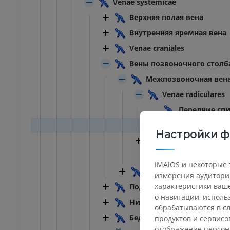
Venae systemicae
Верхняя полая вена
Внутренняя яремная вена
Venae craniales
Вены позвоночного столб
Межпозвоночная вен
Venae radiculares
Передние сп
Задние спин
Настройки ф
Переднее внутрен
Заднее внутренне
IMAIOS и некоторые 
Plexus venosi vertebral
измерения аудитории
характеристики ваше
Подключичная вена
о навигации, испол
Нижняя полая вена
обрабатываются в сл
Бедренная вена
продуктов и сервисо
отображение персон
ПРЕДПЛЮСНА - СТОПА