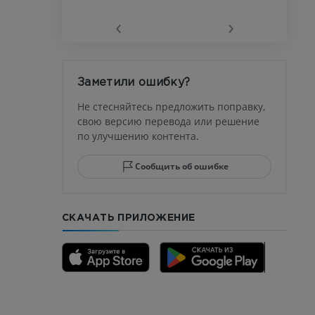
‹
›
афия
устава
Заметили ошибку?
ма
Не стесняйтесь предложить поправку,
свою версию перевода или решение
по улучшению контента.
юсны и
ела стопы
Сообщить об ошибке
СКАЧАТЬ ПРИЛОЖЕНИЕ
го отдела
CTA