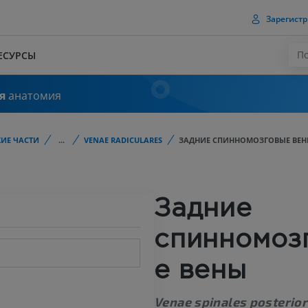
Зарегистр
ЕСУРСЫ
я
анатомия
ИЕ ЧАСТИ
...
VENAE RADICULARES
ЗАДНИЕ СПИННОМОЗГОВЫЕ ВЕ
Задние
спинномоз
е вены
Venae spinales posterio