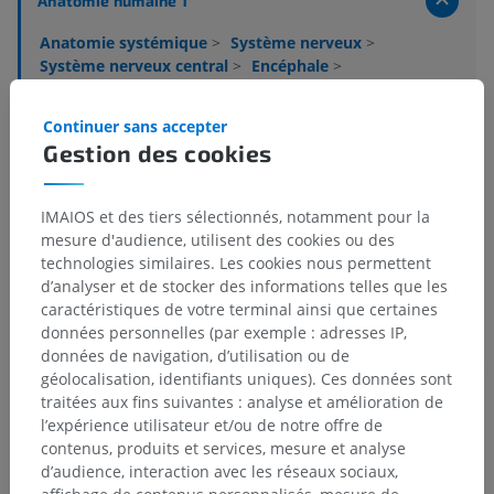
Anatomie humaine 1
Anatomie systémique
>
Système nerveux
>
Système nerveux central
>
Encéphale
>
Prosencéphale
>
Diencéphale
>
Hypothalamus
>
Zones hypothalamiques
>
Zone périventriculaire
Continuer sans accepter
Gestion des cookies
Structures sous-jacentes :
Il n'y a aucune structure
sous-jacente
IMAIOS et des tiers sélectionnés, notamment pour la
mesure d'audience, utilisent des cookies ou des
Neuroanatomie humaine
technologies similaires. Les cookies nous permettent
d’analyser et de stocker des informations telles que les
caractéristiques de votre terminal ainsi que certaines
données personnelles (par exemple : adresses IP,
données de navigation, d’utilisation ou de
Traductions
géolocalisation, identifiants uniques). Ces données sont
traitées aux fins suivantes : analyse et amélioration de
l’expérience utilisateur et/ou de notre offre de
contenus, produits et services, mesure et analyse
Vous avez vu une erreur ?
d’audience, interaction avec les réseaux sociaux,