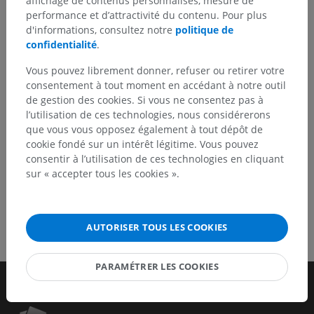
affichage de contenus personnalisés, mesure de
N’hésitez pas à nous suggérer une correction, une
performance et d’attractivité du contenu. Pour plus
traduction, une amélioration de contenu.
d'informations, consultez notre
politique de
confidentialité
.
Signaler un problème
Vous pouvez librement donner, refuser ou retirer votre
consentement à tout moment en accédant à notre outil
de gestion des cookies. Si vous ne consentez pas à
TÉLÉCHARGEZ L'APPLI
l’utilisation de ces technologies, nous considérerons
que vous vous opposez également à tout dépôt de
cookie fondé sur un intérêt légitime. Vous pouvez
consentir à l’utilisation de ces technologies en cliquant
sur « accepter tous les cookies ».
AUTORISER TOUS LES COOKIES
PARAMÉTRER LES COOKIES