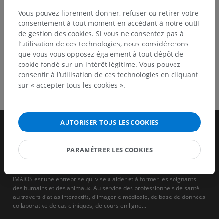
Vous pouvez librement donner, refuser ou retirer votre
INFORMATIONS
consentement à tout moment en accédant à notre outil
de gestion des cookies. Si vous ne consentez pas à
ISBN 978-1847537768
l’utilisation de ces technologies, nous considérerons
que vous vous opposez également à tout dépôt de
cookie fondé sur un intérêt légitime. Vous pouvez
consentir à l’utilisation de ces technologies en cliquant
sur « accepter tous les cookies ».
AUTORISER TOUS LES COOKIES
PARAMÉTRER LES COOKIES
IMAIOS est une entreprise qui vise à aider et à former les soignants
des humains et des animaux. Au service des professionnels de santé
au travers d'atlas interactifs, d'imagerie médicale, de base de données
collaborative de cas cliniques, de cours en ligne...