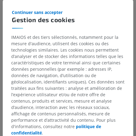
On observe donc une réduction du signal IRM provenant
Continuer sans accepter
des protons libres, dans les tissus contenant des protons
Gestion des cookies
liés aux macromolécules soumis à une impulsion RF
préalable de saturation en dehors du pic de résonance.
IMAIOS et des tiers sélectionnés, notamment pour la
mesure d'audience, utilisent des cookies ou des
PRÉCÉDENT
SUIVANT
technologies similaires. Les cookies nous permettent
d’analyser et de stocker des informations telles que les
caractéristiques de votre terminal ainsi que certaines
données personnelles (par exemple : adresses IP,
RÉSUMÉ DU CHAPITRE
données de navigation, d’utilisation ou de
géolocalisation, identifiants uniques). Ces données sont
traitées aux fins suivantes : analyse et amélioration de
Transfert d'aimantation
(3)
l’expérience utilisateur et/ou de notre offre de
contenus, produits et services, mesure et analyse
Protons libres et liés
d’audience, interaction avec les réseaux sociaux,
affichage de contenus personnalisés, mesure de
Mécanismes du transfert d’aimantation
performance et d’attractivité du contenu. Pour plus
Applications du transfert d’aimantation
d'informations, consultez notre
politique de
confidentialité
.