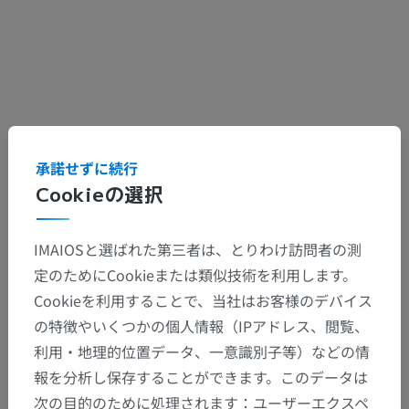
承諾せずに続行
Thus we observe a reduction in the MRI signal from
Cookieの選択
the free protons in the tissues containing protons
bound to macromolecules submitted to a high-
IMAIOSと選ばれた第三者は、とりわけ訪問者の測
power off-resonance RF pulse.
定のためにCookieまたは類似技術を利用します。
Cookieを利用することで、当社はお客様のデバイス
の特徴やいくつかの個人情報（IPアドレス、閲覧、
前へ
次へ
利用・地理的位置データ、一意識別子等）などの情
報を分析し保存することができます。このデータは
次の目的のために処理されます：ユーザーエクスペ