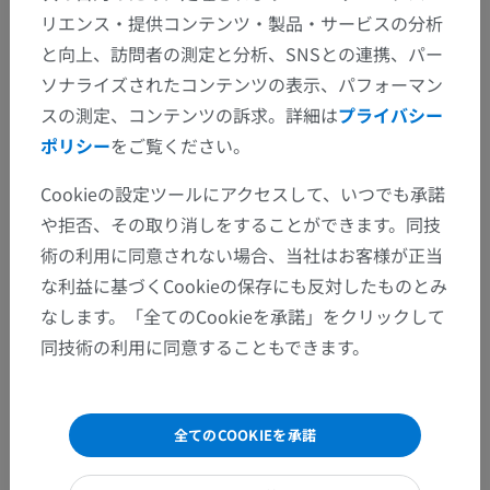
章の要約
リエンス・提供コンテンツ・製品・サービスの分析
と向上、訪問者の測定と分析、SNSとの連携、パー
Improving MRI contrast: Magnetization transfer
ソナライズされたコンテンツの表示、パフォーマン
(3)
スの測定、コンテンツの訴求。詳細は
プライバシー
ポリシー
をご覧ください。
Free and bound protons
Cookieの設定ツールにアクセスして、いつでも承諾
Mechanisms of magnetization transfer
や拒否、その取り消しをすることができます。同技
Applications of magnetization transfer
術の利用に同意されない場合、当社はお客様が正当
な利益に基づくCookieの保存にも反対したものとみ
なします。「全てのCookieを承諾」をクリックして
情報
同技術の利用に同意することもできます。
ISBN 978-1847537768
全てのCOOKIEを承諾