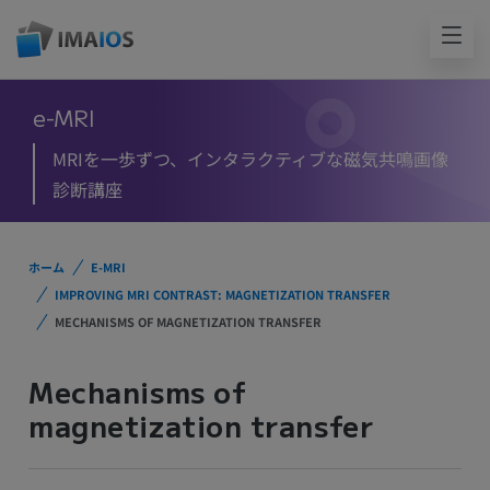
e-MRI
MRIを一歩ずつ、インタラクティブな磁気共鳴画像
診断講座
ホーム
E-MRI
IMPROVING MRI CONTRAST: MAGNETIZATION TRANSFER
MECHANISMS OF MAGNETIZATION TRANSFER
Mechanisms of
magnetization transfer