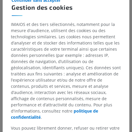
Continuer sans accepter
Gestion des cookies
IMAIOS et des tiers sélectionnés, notamment pour la
Traductions
mesure d'audience, utilisent des cookies ou des
technologies similaires. Les cookies nous permettent
d’analyser et de stocker des informations telles que les
caractéristiques de votre terminal ainsi que certaines
données personnelles (par exemple : adresses IP,
Vous avez vu une erreur ?
données de navigation, d’utilisation ou de
N’hésitez pas à nous suggérer une correction, une
géolocalisation, identifiants uniques). Ces données sont
traduction, une amélioration de contenu.
traitées aux fins suivantes : analyse et amélioration de
l’expérience utilisateur et/ou de notre offre de
Signaler un problème
contenus, produits et services, mesure et analyse
d’audience, interaction avec les réseaux sociaux,
affichage de contenus personnalisés, mesure de
performance et d’attractivité du contenu. Pour plus
TÉLÉCHARGEZ L'APPLI
d'informations, consultez notre
politique de
confidentialité
.
Vous pouvez librement donner, refuser ou retirer votre