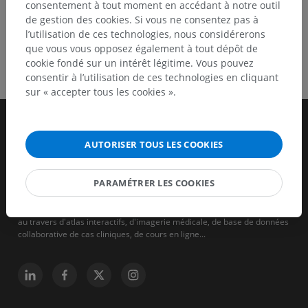
consentement à tout moment en accédant à notre outil
de gestion des cookies. Si vous ne consentez pas à
l’utilisation de ces technologies, nous considérerons
que vous vous opposez également à tout dépôt de
cookie fondé sur un intérêt légitime. Vous pouvez
consentir à l’utilisation de ces technologies en cliquant
sur « accepter tous les cookies ».
AUTORISER TOUS LES COOKIES
PARAMÉTRER LES COOKIES
IMAIOS est une entreprise qui vise à aider et à former les soignants
des humains et des animaux. Au service des professionnels de santé
au travers d'atlas interactifs, d'imagerie médicale, de base de données
collaborative de cas cliniques, de cours en ligne...