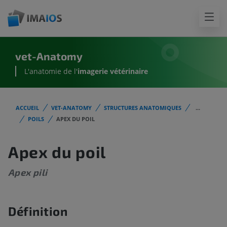
vet-Anatomy
L'anatomie de l'
imagerie vétérinaire
ACCUEIL
VET-ANATOMY
STRUCTURES ANATOMIQUES
...
POILS
APEX DU POIL
Apex du poil
Apex pili
Définition