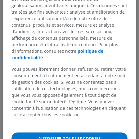
géolocalisation, identifiants uniques). Ces données sont
traitées aux fins suivantes : analyse et amélioration de
l’expérience utilisateur et/ou de notre offre de
contenus, produits et services, mesure et analyse
d’audience, interaction avec les réseaux sociaux,
affichage de contenus personnalisés, mesure de
performance et d’attractivité du contenu. Pour plus
d'informations, consultez notre
politique de
confidentialité
.
Vous pouvez librement donner, refuser ou retirer votre
consentement à tout moment en accédant à notre outil
de gestion des cookies. Si vous ne consentez pas à
Hiérarchie anatomique
l’utilisation de ces technologies, nous considérerons
que vous vous opposez également à tout dépôt de
cookie fondé sur un intérêt légitime. Vous pouvez
Anatomie vétérinaire
consentir à l’utilisation de ces technologies en cliquant
sur « accepter tous les cookies ».
Parties du corps
>
Membre pelvien
>
Cuisse
>
Face latérale
AUTORISER TOUS LES COOKIES
Structures sous-jacentes :
Il n'y a aucune structure