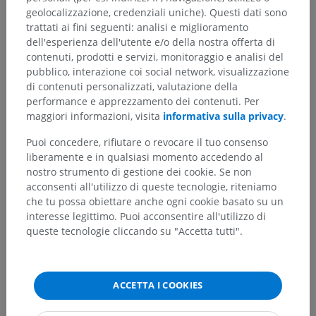
geolocalizzazione, credenziali uniche). Questi dati sono
trattati ai fini seguenti: analisi e miglioramento
dell'esperienza dell'utente e/o della nostra offerta di
contenuti, prodotti e servizi, monitoraggio e analisi del
pubblico, interazione coi social network, visualizzazione
di contenuti personalizzati, valutazione della
performance e apprezzamento dei contenuti. Per
maggiori informazioni, visita
informativa sulla privacy
.
Puoi concedere, rifiutare o revocare il tuo consenso
liberamente e in qualsiasi momento accedendo al
nostro strumento di gestione dei cookie. Se non
acconsenti all'utilizzo di queste tecnologie, riteniamo
Gerarchia anatomica
che tu possa obiettare anche ogni cookie basato su un
interesse legittimo. Puoi acconsentire all'utilizzo di
queste tecnologie cliccando su "Accetta tutti".
Anatomia veterinaria
Parti del corpo
>
Arto pelvico
>
Coscia
>
Faccia laterale
ACCETTA I COOKIES
Strutture sottostanti:
Non sono presenti strutture