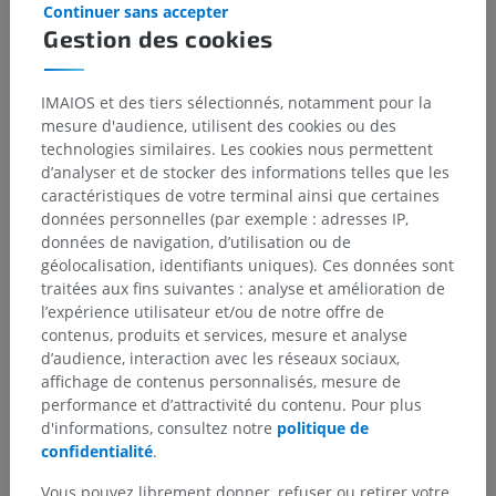
Continuer sans accepter
sous-jacente
Gestion des cookies
IMAIOS et des tiers sélectionnés, notamment pour la
mesure d'audience, utilisent des cookies ou des
Traductions
technologies similaires. Les cookies nous permettent
d’analyser et de stocker des informations telles que les
caractéristiques de votre terminal ainsi que certaines
données personnelles (par exemple : adresses IP,
Vous avez vu une erreur ?
données de navigation, d’utilisation ou de
géolocalisation, identifiants uniques). Ces données sont
N’hésitez pas à nous suggérer une correction, une
traitées aux fins suivantes : analyse et amélioration de
traduction, une amélioration de contenu.
l’expérience utilisateur et/ou de notre offre de
contenus, produits et services, mesure et analyse
Signaler un problème
d’audience, interaction avec les réseaux sociaux,
affichage de contenus personnalisés, mesure de
performance et d’attractivité du contenu. Pour plus
TÉLÉCHARGEZ L'APPLI
d'informations, consultez notre
politique de
confidentialité
.
Vous pouvez librement donner, refuser ou retirer votre