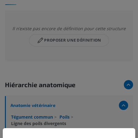
Il n’existe pas encore de définition pour cette structure
PROPOSER UNE DÉFINITION
Hiérarchie anatomique
Anatomie vétérinaire
Tégument commun
>
Poils
>
Ligne des poils divergents
Structures sous-jacentes :
Il n'y a aucune structure