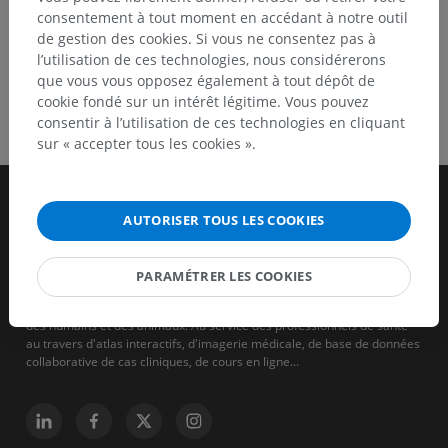
consentement à tout moment en accédant à notre outil
de gestion des cookies. Si vous ne consentez pas à
l’utilisation de ces technologies, nous considérerons
que vous vous opposez également à tout dépôt de
cookie fondé sur un intérêt légitime. Vous pouvez
consentir à l’utilisation de ces technologies en cliquant
sur « accepter tous les cookies ».
AUTORISER TOUS LES COOKIES
PARAMÉTRER LES COOKIES
IMAIOS est une entreprise qui vise à aider et à former les soignants
des humains et des animaux. Au service des professionnels de santé
au travers d'atlas interactifs, d'imagerie médicale, de base de données
collaborative de cas cliniques, de cours en ligne...