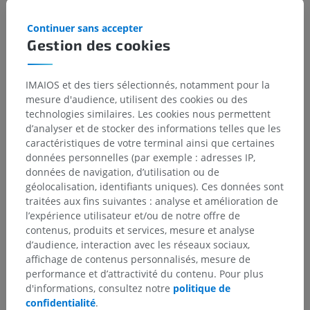
sous-jacente
Continuer sans accepter
Gestion des cookies
Histologie vétérinaire
IMAIOS et des tiers sélectionnés, notamment pour la
mesure d'audience, utilisent des cookies ou des
technologies similaires. Les cookies nous permettent
Traductions
d’analyser et de stocker des informations telles que les
caractéristiques de votre terminal ainsi que certaines
données personnelles (par exemple : adresses IP,
données de navigation, d’utilisation ou de
géolocalisation, identifiants uniques). Ces données sont
Vous avez vu une erreur ?
traitées aux fins suivantes : analyse et amélioration de
N’hésitez pas à nous suggérer une correction, une
l’expérience utilisateur et/ou de notre offre de
traduction, une amélioration de contenu.
contenus, produits et services, mesure et analyse
d’audience, interaction avec les réseaux sociaux,
Signaler un problème
affichage de contenus personnalisés, mesure de
performance et d’attractivité du contenu. Pour plus
d'informations, consultez notre
politique de
confidentialité
.
TÉLÉCHARGEZ L'APPLI