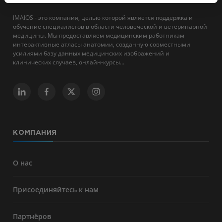
IMAIOS - это компания, целью которой является поддержка и
обучение специалистов в области человеческой и ветеринарной
медицины. Мы предоставляем медицинским работникам
интерактивные атласы анатомии, созданную совместными
усилиями базу данных медицинских изображений и
клинических случаев, онлайн-курсы...
КОМПАНИЯ
О нас
Присоединяйтесь к нам
Партнёров