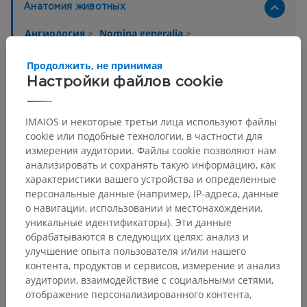
Анатомия животных
Ангиология
>
Nomina generalia
>
Лимфоузелок (лимфатический узелок)
Продолжить, не принимая
Основные структуры:
Нет анатомических терминов,
Настройки файлов cookie
относящихся к этой части тела
IMAIOS и некоторые третьи лица используют файлы
cookie или подобные технологии, в частности для
Ветеринарная гистология
измерения аудитории. Файлы cookie позволяют нам
анализировать и сохранять такую информацию, как
характеристики вашего устройства и определенные
персональные данные (например, IP-адреса, данные
Переводы
о навигации, использовании и местонахождении,
уникальные идентификаторы). Эти данные
обрабатываются в следующих целях: анализ и
улучшение опыта пользователя и/или нашего
контента, продуктов и сервисов, измерение и анализ
Заметили ошибку?
аудитории, взаимодействие с социальными сетями,
Не стесняйтесь предложить поправку, свою версию
отображение персонализированного контента,
перевода или решение по улучшению контента.