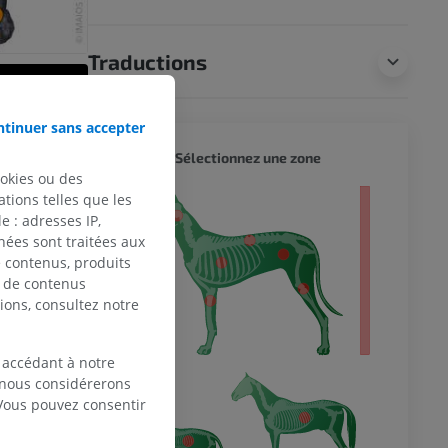
Traductions
tinuer sans accepter
CHIEN 
Sélectionnez une zone
ookies ou des
tions telles que les
entier
 : adresses IP,
nées sont traitées aux
de contenus, produits
e de contenus
ions, consultez notre
 accédant à notre
, nous considérerons
 Vous pouvez consentir