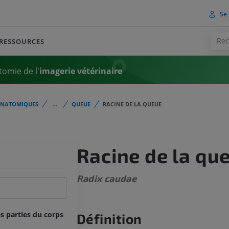
Se 
RESSOURCES
tomie de l'
imagerie vétérinaire
ANATOMIQUES
...
QUEUE
RACINE DE LA QUEUE
Racine de la qu
Radix caudae
s parties du corps
Définition