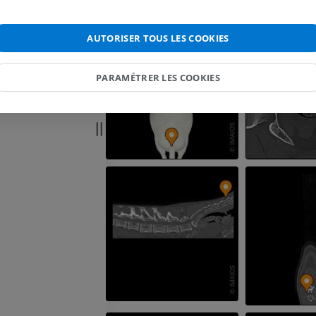
Cheval - Myologie
AUTORISER TOUS LES COOKIES
Illustrations
PREMIUM
PARAMÉTRER LES COOKIES
Cheval - Doigt
IRM
PREMIUM
Cheval - Doigt et sabot
Illustrations
PREMIUM
Cheval - Tête
TDM
PREMIUM
Cheval - Dents
Illustrations