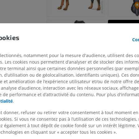
ookies
Con
CHEVAL
SOURIS
électionnés, notamment pour la mesure d'audience, utilisent des c
s. Les cookies nous permettent d’analyser et de stocker des informa
Cheval - Ostéologie
Souris - Corps 
otre terminal ainsi que certaines données personnelles (par exemple
Illustrations
TDM
 d’utilisation ou de géolocalisation, identifiants uniques). Ces don
PREMIUM
GRATUIT
se et amélioration de l’expérience utilisateur et/ou de notre offre 
 analyse d’audience, interaction avec les réseaux sociaux, affichag
Cheval - Ostéologie
 de performance et d’attractivité du contenu. Pour plus d'informat
Radiographies
tialité
.
GRATUIT
t donner, refuser ou retirer votre consentement à tout moment en
ookies. Si vous ne consentez pas à l’utilisation de ces technologies
Cheval - carpe
 également à tout dépôt de cookie fondé sur un intérêt légitime.
TDM
technologies en cliquant sur « accepter tous les cookies ».
PREMIUM