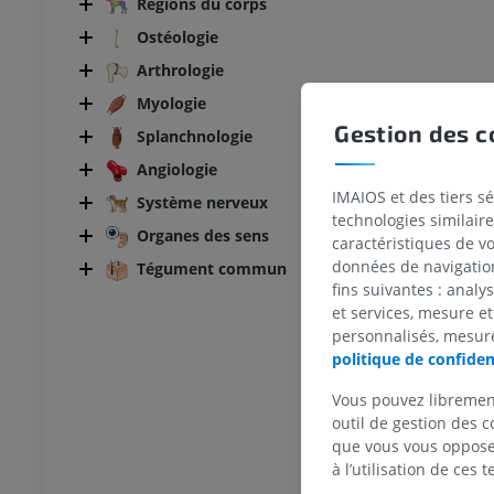
Régions du corps
Ostéologie
Arthrologie
Myologie
Gestion des c
Splanchnologie
Angiologie
BOVIN
IMAIOS et des tiers s
Système nerveux
technologies similaire
Tête et cou
Bovin - Anatomie générale
Organes des sens
caractéristiques de v
Illustrations
données de navigation,
Tégument commun
UM
GRATUIT
fins suivantes : analy
et services, mesure et
Thorax
Bovin - Ostéologie
personnalisés, mesure
Illustrations
politique de confiden
UM
PREMIUM
Vous pouvez libremen
outil de gestion des c
Abdomen - Pelvis
que vous vous opposez
à l’utilisation de ces 
UM