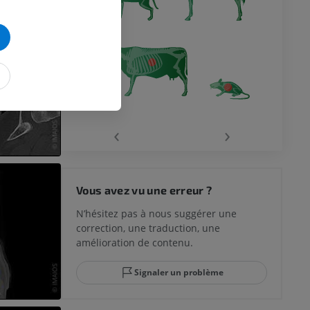
‹
›
Vous avez vu une erreur ?
N’hésitez pas à nous suggérer une
correction, une traduction, une
amélioration de contenu.
Signaler un problème