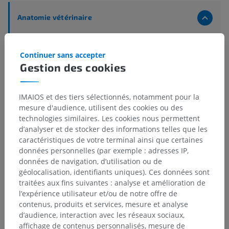
Anatomie vétérinaire
Parties du corps
>
Tête
>
Face
>
Sillon mentolabial
Continuer sans accepter
Structures sous-jacentes :
Il n'y a aucune structure
Gestion des cookies
sous-jacente
IMAIOS et des tiers sélectionnés, notamment pour la
mesure d'audience, utilisent des cookies ou des
technologies similaires. Les cookies nous permettent
Anatomie comparée chez l’homme
d’analyser et de stocker des informations telles que les
caractéristiques de votre terminal ainsi que certaines
données personnelles (par exemple : adresses IP,
Traductions
données de navigation, d’utilisation ou de
géolocalisation, identifiants uniques). Ces données sont
traitées aux fins suivantes : analyse et amélioration de
l’expérience utilisateur et/ou de notre offre de
contenus, produits et services, mesure et analyse
Vous avez vu une erreur ?
d’audience, interaction avec les réseaux sociaux,
N’hésitez pas à nous suggérer une correction, une
affichage de contenus personnalisés, mesure de