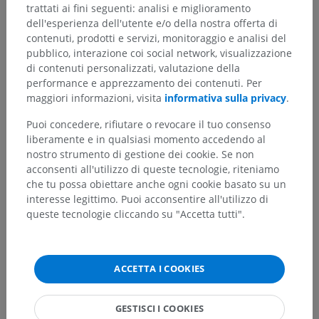
trattati ai fini seguenti: analisi e miglioramento
dell'esperienza dell'utente e/o della nostra offerta di
contenuti, prodotti e servizi, monitoraggio e analisi del
pubblico, interazione coi social network, visualizzazione
di contenuti personalizzati, valutazione della
performance e apprezzamento dei contenuti. Per
maggiori informazioni, visita
informativa sulla privacy
.
Puoi concedere, rifiutare o revocare il tuo consenso
Gerarchia anatomica
liberamente e in qualsiasi momento accedendo al
nostro strumento di gestione dei cookie. Se non
acconsenti all'utilizzo di queste tecnologie, riteniamo
Anatomia umana 2
che tu possa obiettare anche ogni cookie basato su un
interesse legittimo. Puoi acconsentire all'utilizzo di
queste tecnologie cliccando su "Accetta tutti".
Anatomia umana 1
Anatomia sistemica
>
Organi di senso
>
Occhio e altre strutture
>
ACCETTA I COOKIES
Strutture accessorie del bulbo oculare
>
Apparato lacrimale
GESTISCI I COOKIES