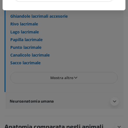
Strutture sottostanti:
Ghiandola lacrimale
Ghiandole lacrimali accesorie
Rivo lacrimale
Lago lacrimale
Papilla lacrimale
Punto lacrimale
Canalicolo lacrimale
Sacco lacrimale
Mostra altro
Neuroanatomia umana
Anatomia comparata negli animali