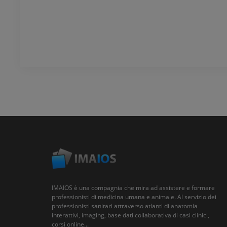
IMAIOS è una compagnia che mira ad assistere e formare
professionisti di medicina umana e animale. Al servizio dei
professionisti sanitari attraverso atlanti di anatomia
interattivi, imaging, base dati collaborativa di casi clinici,
corsi online...