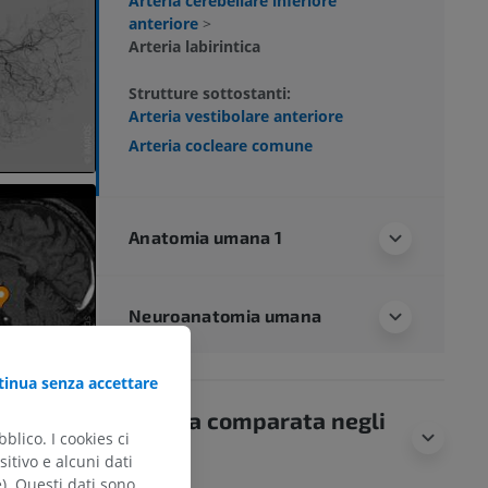
Arteria cerebellare inferiore
anteriore
>
Arteria labirintica
Strutture sottostanti:
Arteria vestibolare anteriore
Arteria cocleare comune
Anatomia umana 1
Neuroanatomia umana
inua senza accettare
Anatomia comparata negli
blico. I cookies ci
animali
itivo e alcuni dati
e). Questi dati sono