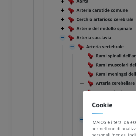
Aorta
Arteria carotide comune
Cerchio arterioso cerebrale
Arterie del midollo spinale
Arteria succlavia
Arteria vertebrale
Rami spinali dell'a
Rami muscolari dell
Rami meningei dell'
Arteria cerebellare
Ramo spinale anteri
Rami midollari medi
Cookie
Rami midollari later
Arteria basilare
IMAIOS e i terzi da es
Confluenza del
permettono di analizza
personali (per es. indi