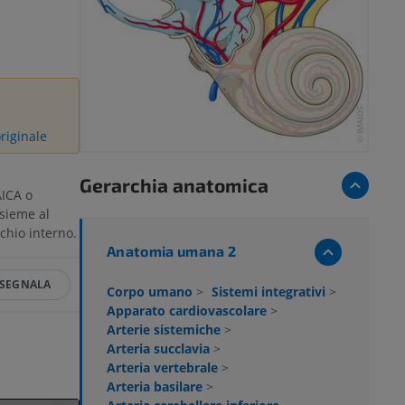
riginale
Gerarchia anatomica
AICA o
nsieme al
cchio interno.
Anatomia umana 2
SEGNALA
Corpo umano
>
Sistemi integrativi
>
Apparato cardiovascolare
>
Arterie sistemiche
>
Arteria succlavia
>
Arteria vertebrale
>
Arteria basilare
>