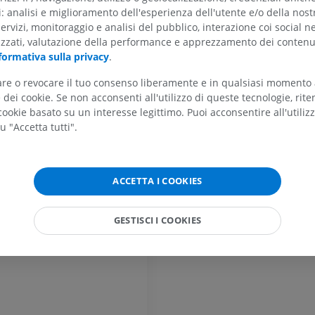
lare inferiore anteriore
ti: analisi e miglioramento dell'esperienza dell'utente e/o della nost
birintica
servizi, monitoraggio e analisi del pubblico, interazione coi social n
izzati, valutazione della performance e apprezzamento dei contenu
e
formativa sulla privacy
.
lici dell'arteria basilare
tare o revocare il tuo consenso liberamente e in qualsiasi momento
llare superiore
ARTO SUPERIORE
ARTO INFERIORE
dei cookie. Se non acconsenti all'utilizzo di queste tecnologie, ri
ll'arteria basilare
ookie basato su un interesse legittimo. Puoi acconsentire all'utiliz
u "Accetta tutti".
RMN dell'arto superiore
Arto inferiore
ale posteriore
RM
Illustrazioni
inistra
PREMIUM
PREMIUM
destra
ACCETTA I COOKIES
RMN della spalla
Radiografia del
RM
inferiore
GESTISCI I COOKIES
Radiografie
PREMIUM
GRATUITO
RMN del polso
RM
RMN dell’arto 
RM
PREMIUM
PREMIUM