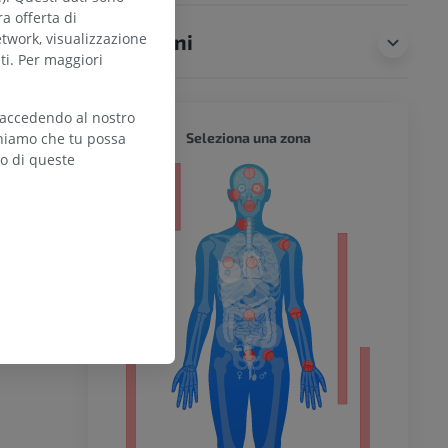
ra offerta di
Traduzioni
etwork, visualizzazione
ti. Per maggiori
 accedendo al nostro
CORPO 
Seleziona una zona
teniamo che tu possa
zo di queste
l’arto
inferiore