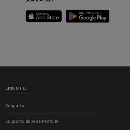
nferiore
a della gamba
l’arto
LINK UTILI
Supporto
Supporto abbonamento IP