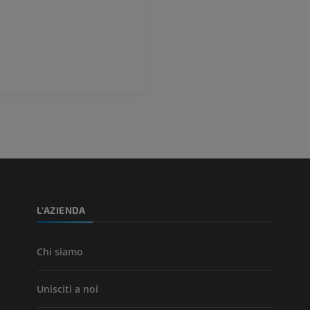
Angiografia
RM
GRATUITO
PREMIUM
Visible Human Project
CTA dell’arto i
fotografie
TC
PREMIUM
PREMIUM
Arterie ed oss
TC
GRATUITO
Angiografia del
inferiore (DSA)
L'AZIENDA
Angiografia
GRATUITO
Chi siamo
Unisciti a noi