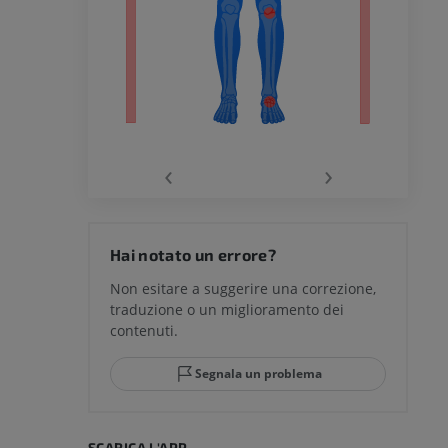
chio
‹
›
del ginocchio
Hai notato un errore?
Non esitare a suggerire una correzione,
traduzione o un miglioramento dei
glia e del
contenuti.
Segnala un problema
mpiede
SCARICA L'APP