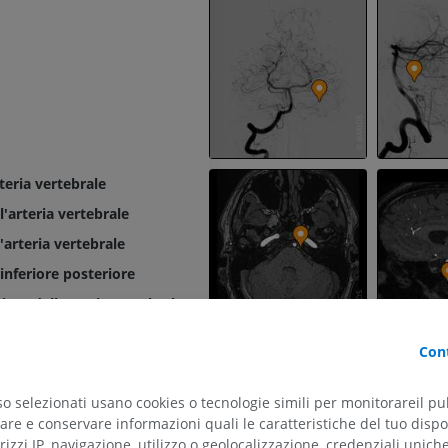
rteria vertebrale
'arteria vertebrale
arteria vertebrale
 inferiore posteriore
ore dell'arteria vertebrale
ali dell'arteria vertebrale
Cont
ali dell'arteria vertebrale
so selezionati usano cookies o tecnologie simili per monitorareil pub
le arterie vertebrali
re e conservare informazioni quali le caratteristiche del tuo dispos
rizzi IP, navigazione, utilizzo o geolocalizzazione, credenziali unich