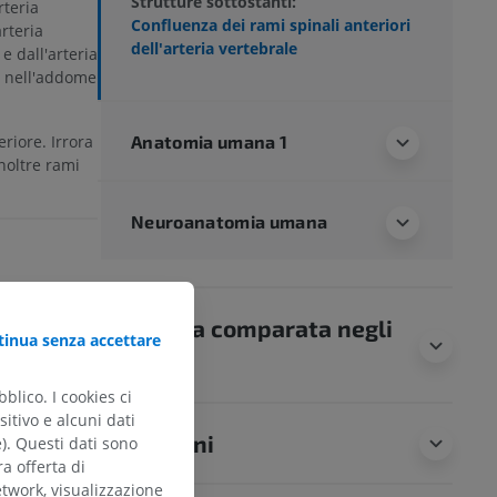
Strutture sottostanti:
rteria
Confluenza dei rami spinali anteriori
rteria
dell'arteria vertebrale
 e dall'arteria
li nell'addome
riore. Irrora
Anatomia umana 1
noltre rami
Neuroanatomia umana
Anatomia comparata negli
inua senza accettare
animali
e free
blico. I cookies ci
st 10, 2004,
itivo e alcuni dati
Traduzioni
e). Questi dati sono
ra offerta di
etwork, visualizzazione