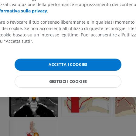
izzati, valutazione della performance e apprezzamento dei contenu
formativa sulla privacy
.
ARTO SUPERIORE
ARTO INFERIORE
tare o revocare il tuo consenso liberamente e in qualsiasi momento
dei cookie. Se non acconsenti all'utilizzo di queste tecnologie, ri
RMN dell'arto superiore
Arto inferiore
RM
Illustrazioni
ookie basato su un interesse legittimo. Puoi acconsentire all'utiliz
u "Accetta tutti".
PREMIUM
PREMIUM
RMN della spalla
Radiografia del
RM
inferiore
ACCETTA I COOKIES
Radiografie
PREMIUM
GRATUITO
GESTISCI I COOKIES
RMN del polso
RM
RMN dell’arto 
RM
PREMIUM
PREMIUM
RMN del gomito
RM
RMN dell'anca
RM
PREMIUM
PREMIUM