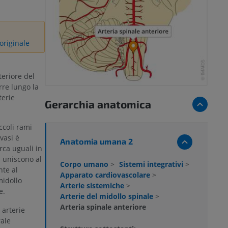
originale
teriore del
rre lungo la
terie
Gerarchia anatomica
ccoli rami
vasi è
Anatomia umana 2
rca uguali in
 uniscono al
Corpo umano
>
Sistemi integrativi
>
nte al
Apparato cardiovascolare
>
midollo
Arterie sistemiche
>
e.
Arterie del midollo spinale
>
Arteria spinale anteriore
 arterie
rale