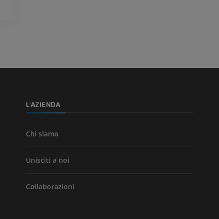
fotografie
TC
PREMIUM
PREMIUM
Arterie ed oss
TC
GRATUITO
Angiografia del
inferiore (DSA)
L'AZIENDA
Angiografia
GRATUITO
Chi siamo
Unisciti a noi
Collaborazioni