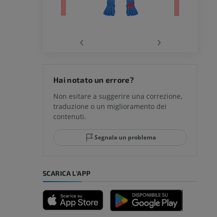
chio
‹
›
del ginocchio
Hai notato un errore?
Non esitare a suggerire una correzione,
traduzione o un miglioramento dei
glia e del
contenuti.
Segnala un problema
mpiede
SCARICA L'APP
nferiore