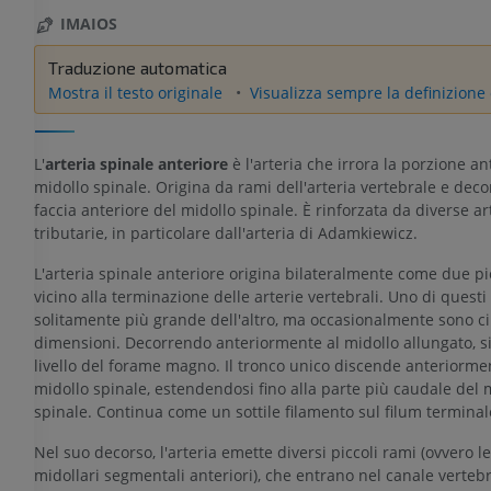
IMAIOS
Traduzione automatica
Mostra il testo originale
Visualizza sempre la definizione 
L'
arteria spinale anteriore
è l'arteria che irrora la porzione an
midollo spinale. Origina da rami dell'arteria vertebrale e deco
faccia anteriore del midollo spinale. È rinforzata da diverse ar
tributarie, in particolare dall'arteria di Adamkiewicz.
L'arteria spinale anteriore origina bilateralmente come due pi
vicino alla terminazione delle arterie vertebrali. Uno di questi 
solitamente più grande dell'altro, ma occasionalmente sono ci
dimensioni. Decorrendo anteriormente al midollo allungato, si
livello del forame magno. Il tronco unico discende anteriorme
midollo spinale, estendendosi fino alla parte più caudale del 
spinale. Continua come un sottile filamento sul filum terminal
Nel suo decorso, l'arteria emette diversi piccoli rami (ovvero le
midollari segmentali anteriori), che entrano nel canale verteb