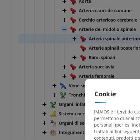
Aorta
Arteria carotide comune
Cerchio arterioso cerebrale
Arterie del midollo spinale
Arteria spinale anterior
Arterie spinali posterior
Rami spinali
Arteria succlavia
Arteria femorale
Vene sistemiche
Cookie
Tronchi e dotti linfatici
Organi linfatici
IMAIOS e i terzi da es
Sistema nervoso
permettono di analizza
Organi di senso
personali (per es. indi
trattati ai fini seguen
Integumentum commune
contenuti, prodotti e 