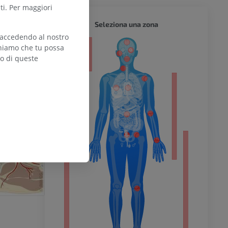
ti. Per maggiori
CORPO 
Seleziona una zona
 accedendo al nostro
teniamo che tu possa
zo di queste
l’arto
inferiore