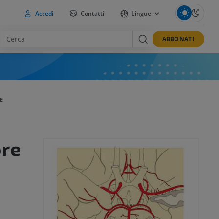
Accedi
Contatti
Lingue
ABBONATI
E
ore