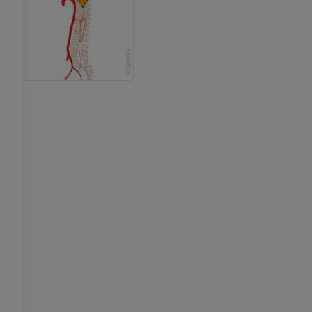
RMN della mano
RM
RMN del ginoc
RM
PREMIUM
PREMIUM
Radiografia dell’arto
superiore
Artrografia TC 
Radiografie
Artrografia
PREMIUM
PREMIUM
Arto superiore
RMN della cavi
Illustrazioni
retropiede
RM
PREMIUM
PREMIUM
Arteriografia dell'arto
superiore
RMN dell’ava
Angiografia
RM
GRATUITO
PREMIUM
Visible Human Project
CTA dell’arto i