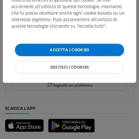
acconsenti all'utilizzo di queste tecnologie, riteniamo
che tu possa obiettare anche ogni cookie basato su un
interesse legittimo. Puoi acconsentire all'utilizzo di
Traduzioni
queste tecnologie cliccando su "Accetta tutti".
ACCETTA I COOKIES
Hai notato un errore?
Non esitare a suggerire una correzione, traduzione o
GESTISCI I COOKIES
un miglioramento dei contenuti.
Segnala un problema
SCARICA L'APP