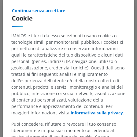
Continua senza accettare
Cookie
Gerarchia anatomica
IMAIOS e i terzi da esso selezionati usano cookies o
tecnologie simili per monitorareil pubblico. I cookies ci
permettono di analizzare e conservare informazioni
quali le caratteristiche del tuo dispositivo e alcuni dati
Anatomia umana 1
personali (per es. indirizzi IP, navigazione, utilizzo o
Anatomia sistemica
>
Apparato cardiovascolare
>
geolocalizzazione, credenziali uniche). Questi dati sono
Arterie
>
Arterie dell'encefalo
>
Arteria basilare
>
trattati ai fini seguenti: analisi e miglioramento
Arteria cerebrale posteriore
>
dell'esperienza dell'utente e/o della nostra offerta di
Parte post-comunicante; Segmento P2
>
contenuti, prodotti e servizi, monitoraggio e analisi del
Arteria talamogenicolare
pubblico, interazione coi social network, visualizzazione
di contenuti personalizzati, valutazione della
performance e apprezzamento dei contenuti. Per
Strutture sottostanti:
Non sono presenti strutture
maggiori informazioni, visita
informativa sulla privacy
.
soggiacenti per questa parte anatomica
Puoi concedere, rifiutare o revocare il tuo consenso
liberamente e in qualsiasi momento accedendo al
Neuroanatomia umana
nostro strumento di gestione dei cookie. Se non