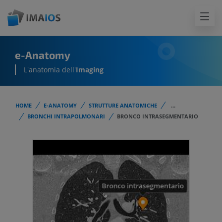
e-Anatomy
L'anatomia dell'
Imaging
HOME
E-ANATOMY
STRUTTURE ANATOMICHE
...
BRONCHI INTRAPOLMONARI
BRONCO INTRASEGMENTARIO