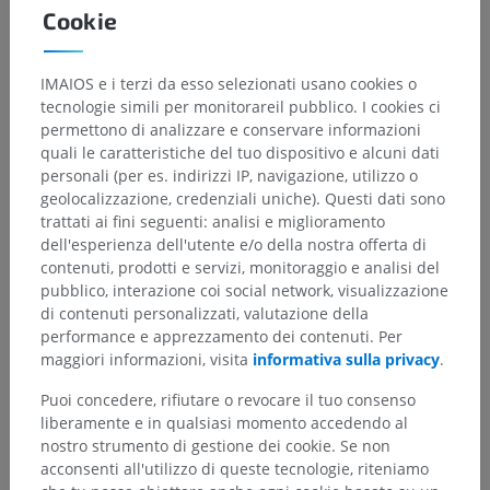
Cookie
IMAIOS e i terzi da esso selezionati usano cookies o
tecnologie simili per monitorareil pubblico. I cookies ci
Gerarchia anatomica
permettono di analizzare e conservare informazioni
quali le caratteristiche del tuo dispositivo e alcuni dati
personali (per es. indirizzi IP, navigazione, utilizzo o
geolocalizzazione, credenziali uniche). Questi dati sono
Anatomia umana 2
trattati ai fini seguenti: analisi e miglioramento
Corpo umano
>
Apparati viscerali
>
dell'esperienza dell'utente e/o della nostra offerta di
Apparato respiratorio
>
Albero bronchiale
>
contenuti, prodotti e servizi, monitoraggio e analisi del
Bronchi
>
Bronchi intrapolmonari
>
pubblico, interazione coi social network, visualizzazione
Bronco intrasegmentario
di contenuti personalizzati, valutazione della
performance e apprezzamento dei contenuti. Per
Strutture sottostanti:
Non sono presenti strutture
maggiori informazioni, visita
informativa sulla privacy
.
soggiacenti per questa parte anatomica
Puoi concedere, rifiutare o revocare il tuo consenso
liberamente e in qualsiasi momento accedendo al
nostro strumento di gestione dei cookie. Se non
acconsenti all'utilizzo di queste tecnologie, riteniamo