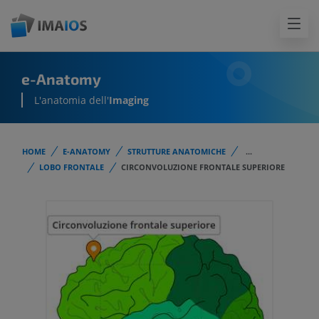
e-Anatomy
L'anatomia dell'
Imaging
HOME
E-ANATOMY
STRUTTURE ANATOMICHE
...
LOBO FRONTALE
CIRCONVOLUZIONE FRONTALE SUPERIORE