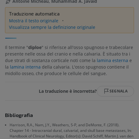
Antoine Micheau, Muhammad A. Javaid
Traduzione automatica
Mostra il testo originale
Visualizza sempre la definizione originale
Il termine "
diploe
" si riferisce all'osso spugnoso e trabecolare
presente nelle ossa del cranio e nella calvaria. È situato tra i
due strati di sostanza corticale noti come la
lamina esterna
e
la
lamina interna
della calvaria. L'osso spugnoso contiene il
midollo osseo, che produce le cellule del sangue.
La traduzione è incorretta?
SEGNALA
Bibliografia
Harrison, R.A., Nam, J.Y., Weathers, S-P, and DeMonte, F. (2018).
Chapter 14 - Intracranial dural, calvarial, and skull base metastases, In:
Handbook of Clinical Neurology, Editor(s): David Schiff, Martin J. van den