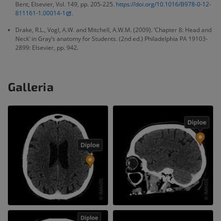
Bent, Elsevier, Vol. 149, pp. 205-225.
https://doi.org/10.1016/B978-0-12-
811161-1.00014-1
.
Drake, R.L., Vogl, A.W. and Mitchell, A.W.M. (2009). ‘Chapter 8: Head and
Neck’ in Gray’s anatomy for Students. (2nd ed.) Philadelphia PA 19103-
2899: Elsevier, pp. 942.
Galleria