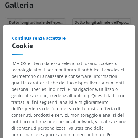
Galleria
Continua senza accettare
Cookie
IMAIOS e i terzi da esso selezionati usano cookies o
tecnologie simili per monitorareil pubblico. I cookies ci
permettono di analizzare e conservare informazioni
quali le caratteristiche del tuo dispositivo e alcuni dati
personali (per es. indirizzi IP, navigazione, utilizzo o
Gerarchia anatomica
geolocalizzazione, credenziali uniche). Questi dati sono
trattati ai fini seguenti: analisi e miglioramento
dell'esperienza dell'utente e/o della nostra offerta di
contenuti, prodotti e servizi, monitoraggio e analisi del
Anatomia umana 2
pubblico, interazione coi social network, visualizzazione
Corpo umano
>
Apparati viscerali
>
di contenuti personalizzati, valutazione della
Apparati genitali
>
Apparato genitale femminile
>
performance e apprezzamento dei contenuti. Per