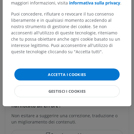
Organi genitali femminili interni
>
Epooforon
>
maggiori informazioni, visita
informativa sulla privacy
.
Dotto longitudinale dell'epooforon
Puoi concedere, rifiutare o revocare il tuo consenso
liberamente e in qualsiasi momento accedendo al
Strutture sottostanti:
nostro strumento di gestione dei cookie. Se non
Dotti trasversi dell'epooforon
acconsenti all'utilizzo di queste tecnologie, riteniamo
che tu possa obiettare anche ogni cookie basato su un
interesse legittimo. Puoi acconsentire all'utilizzo di
Anatomia umana 1
queste tecnologie cliccando su "Accetta tutti".
ACCETTA I COOKIES
Traduzioni
GESTISCI I COOKIES
Hai notato un errore?
Non esitare a suggerire una correzione, traduzione o
un miglioramento dei contenuti.