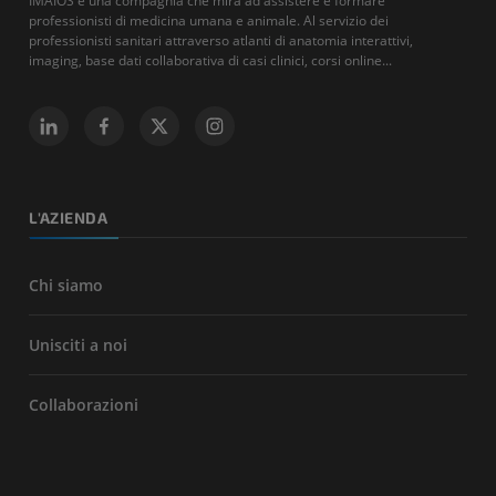
IMAIOS è una compagnia che mira ad assistere e formare
professionisti di medicina umana e animale. Al servizio dei
professionisti sanitari attraverso atlanti di anatomia interattivi,
imaging, base dati collaborativa di casi clinici, corsi online...
L'AZIENDA
Chi siamo
Unisciti a noi
Collaborazioni