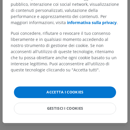
pubblico, interazione coi social network, visualizzazione
di contenuti personalizzati, valutazione della
performance e apprezzamento dei contenuti. Per
Anatomia umana 2
maggiori informazioni, visita
informativa sulla privacy
.
Puoi concedere, rifiutare o revocare il tuo consenso
Anatomia umana 1
liberamente e in qualsiasi momento accedendo al
Anatomia sistemica
>
Apparati genitali
>
nostro strumento di gestione dei cookie. Se non
Apparato genitale femminile
>
acconsenti all'utilizzo di queste tecnologie, riteniamo
Organi genitali femminili interni
>
Epooforon
che tu possa obiettare anche ogni cookie basato su un
interesse legittimo. Puoi acconsentire all'utilizzo di
Strutture sottostanti:
queste tecnologie cliccando su "Accetta tutti".
Dotto longitudinale
Appendici vescicolose
ACCETTA I COOKIES
GESTISCI I COOKIES
Traduzioni