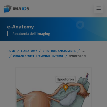
e-Anatomy
L'anatomia dell'
Imaging
HOME
E-ANATOMY
STRUTTURE ANATOMICHE
...
ORGANI GENITALI FEMMINILI INTERNI
EPOOFORON